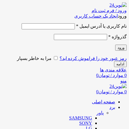
ورود / فرم ثبت نام
ورود
ایجاد یک حساب کاربری
نام کاربری یا آدرس ایمیل
*
گذرواژه
*
ورود
رمز عبور خود را فراموش کرده اید؟
مرا به خاطر بسپار
ادامه
علاقه مندی ها
0
موارد
/
تومان
0
منو
0
موارد
/
تومان
0
صفحه اصلی
برد
پاور
SAMSUNG
SONY
LG