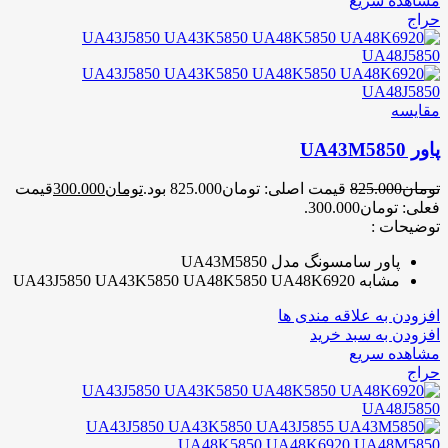
مشاهده سریع
حراج
مقایسه
پاور UA43M5850
تومان
825.000
قیمت اصلی: تومان825.000 بود.
تومان
300.000
قیمت
فعلی: تومان300.000.
توضیحات :
پاور سامسونگ مدل UA43M5850
مشابه UA43J5850 UA43K5850 UA48K5850 UA48K6920
افزودن به علاقه مندی ها
افزودن به سبد خرید
مشاهده سریع
حراج