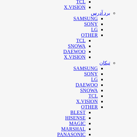
TCL
X.VISION
برد آدرس
SAMSUNG
SONY
LG
OTHER
TCL
SNOWA
DAEWOO
X.VISION
تیکان
SAMSUNG
SONY
LG
DAEWOO
SNOWA
TCL
X.VISION
OTHER
BLEST
HISENSE
MAGIC
MARSHAL
PANASONIC