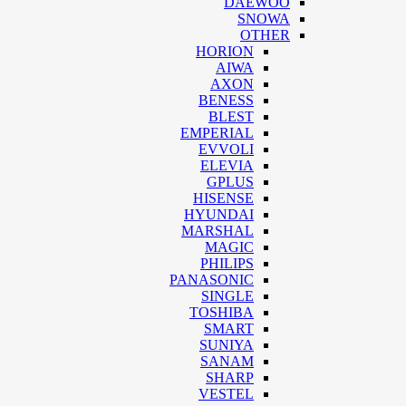
DAEWOO
SNOWA
OTHER
HORION
AIWA
AXON
BENESS
BLEST
EMPERIAL
EVVOLI
ELEVIA
GPLUS
HISENSE
HYUNDAI
MARSHAL
MAGIC
PHILIPS
PANASONIC
SINGLE
TOSHIBA
SMART
SUNIYA
SANAM
SHARP
VESTEL