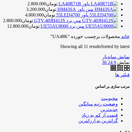
پاور LA40R71B
تومان
2.800.000
مین پاور HM43SA
تومان
3.200.000
پاور 55LED4700
تومان
4.800.000
مین برد GTV-40JH412S
تومان
2.800.000
مین برد UE55AU8000
تومان
12.800.000
خانه
محصولات برچسب خورده “UA48K”
Showing all 11 results
Sorted by latest
نمایش سایدبار
نمایش
9
24
36
فیلتر ها
مرتب سازی بر اساس
محبوبیت
وضعیت رتبه میانگین
جدیدترین
قیمت از کم به زیاد
گرانترین به ارزانترین