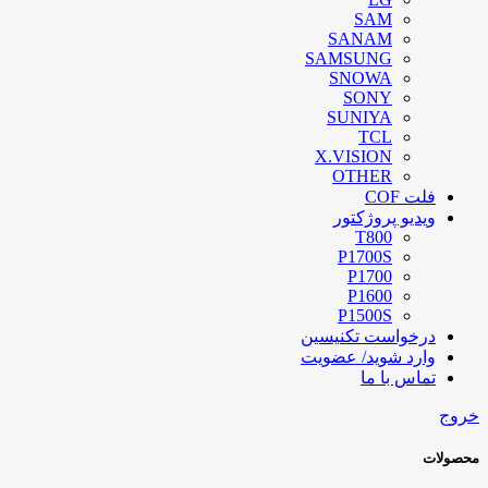
SAM
SANAM
SAMSUNG
SNOWA
SONY
SUNIYA
TCL
X.VISION
OTHER
فلت COF
ویدیو پروژکتور
T800
P1700S
P1700
P1600
P1500S
درخواست تکنیسین
وارد شوید/ عضویت
تماس با ما
خروج
محصولات