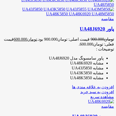
مقایسه
پاور UA48J6920
تومان
900.000
قیمت اصلی: تومان900.000 بود.
تومان
600.000
قیمت
فعلی: تومان600.000.
توضیحات :
پاور سامسونگ مدل UA48J6920
مشابه UA48K6920
مشابه UA43J5850
مشابه UA43K5850
مشابه UA48K5850
افزودن به علاقه مندی ها
افزودن به سبد خرید
مشاهده سریع
مقایسه