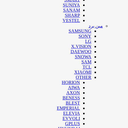
SUNIYA
SANAM
SHARP
VESTEL
مین برد
SAMSUNG
SONY
LG
X.VISION
DAEWOO
SNOWA
SAM
TCL
XIAOMI
OTHER
HORION
AIWA
AXON
BENESS
BLEST
EMPERIAL
ELEVIA
EVVOLI
GPLUS