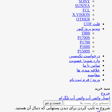
SONY
SUNIYA
TCL
X.VISION
OTHER
فلت COF
ویدیو پروژکتور
T800
P1700S
P1700
P1600
P1500S
درخواست تکنیسین
وارد شوید/ عضویت
تماس با ما
علاقه مندی ها
مقایسه
ورود / فرم ثبت نام
سبد خرید
خروج
ایمیل
واتس آپ
واتس آپ
تلگرام
جست و جو
شروع به تایپ کردن برای دیدن پستهایی که دنبال آن هستید.