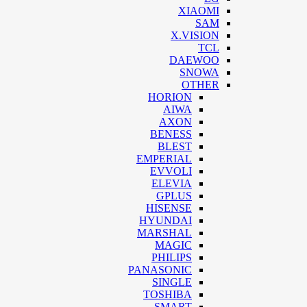
XIAOMI
SAM
X.VISION
TCL
DAEWOO
SNOWA
OTHER
HORION
AIWA
AXON
BENESS
BLEST
EMPERIAL
EVVOLI
ELEVIA
GPLUS
HISENSE
HYUNDAI
MARSHAL
MAGIC
PHILIPS
PANASONIC
SINGLE
TOSHIBA
SMART