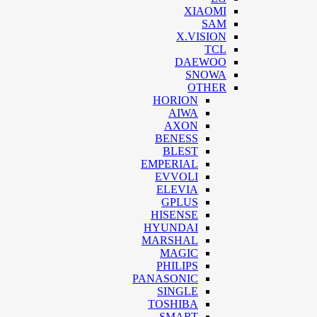
XIAOMI
SAM
X.VISION
TCL
DAEWOO
SNOWA
OTHER
HORION
AIWA
AXON
BENESS
BLEST
EMPERIAL
EVVOLI
ELEVIA
GPLUS
HISENSE
HYUNDAI
MARSHAL
MAGIC
PHILIPS
PANASONIC
SINGLE
TOSHIBA
SMART