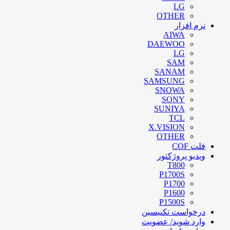
LG
OTHER
نرم افزار
AIWA
DAEWOO
LG
SAM
SANAM
SAMSUNG
SNOWA
SONY
SUNIYA
TCL
X.VISION
OTHER
فلت COF
ویدیو پروژکتور
T800
P1700S
P1700
P1600
P1500S
درخواست تکنیسین
وارد شوید/ عضویت