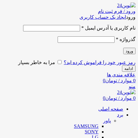
ورود / فرم ثبت نام
ورود
ایجاد یک حساب کاربری
نام کاربری یا آدرس ایمیل
*
گذرواژه
*
ورود
رمز عبور خود را فراموش کرده اید؟
مرا به خاطر بسپار
ادامه
علاقه مندی ها
0
موارد
/
تومان
0
منو
0
موارد
/
تومان
0
صفحه اصلی
برد
پاور
SAMSUNG
SONY
LG