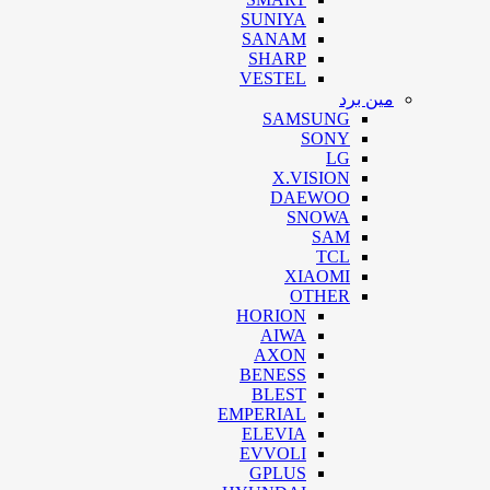
SUNIYA
SANAM
SHARP
VESTEL
مین برد
SAMSUNG
SONY
LG
X.VISION
DAEWOO
SNOWA
SAM
TCL
XIAOMI
OTHER
HORION
AIWA
AXON
BENESS
BLEST
EMPERIAL
ELEVIA
EVVOLI
GPLUS