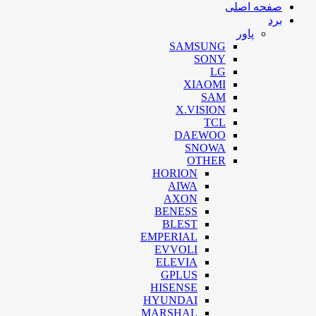
صفحه اصلی
برد
پاور
SAMSUNG
SONY
LG
XIAOMI
SAM
X.VISION
TCL
DAEWOO
SNOWA
OTHER
HORION
AIWA
AXON
BENESS
BLEST
EMPERIAL
EVVOLI
ELEVIA
GPLUS
HISENSE
HYUNDAI
MARSHAL