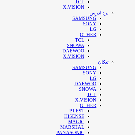
TCL
X.VISION
برد آدرس
SAMSUNG
SONY
LG
OTHER
TCL
SNOWA
DAEWOO
X.VISION
تیکان
SAMSUNG
SONY
LG
DAEWOO
SNOWA
TCL
X.VISION
OTHER
BLEST
HISENSE
MAGIC
MARSHAL
PANASONIC