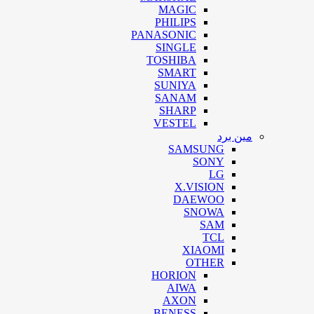
MAGIC
PHILIPS
PANASONIC
SINGLE
TOSHIBA
SMART
SUNIYA
SANAM
SHARP
VESTEL
مین برد
SAMSUNG
SONY
LG
X.VISION
DAEWOO
SNOWA
SAM
TCL
XIAOMI
OTHER
HORION
AIWA
AXON
BENESS