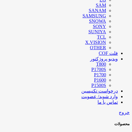
SAM
SANAM
SAMSUNG
SNOWA
SONY
SUNIYA
TCL
X.VISION
OTHER
فلت COF
ویدیو پروژکتور
T800
P1700S
P1700
P1600
P1500S
درخواست تکنیسین
وارد شوید/ عضویت
تماس با ما
خروج
محصولات