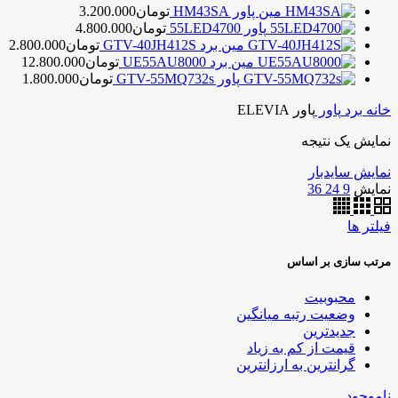
مین پاور HM43SA
تومان
3.200.000
پاور 55LED4700
تومان
4.800.000
مین برد GTV-40JH412S
تومان
2.800.000
مین برد UE55AU8000
تومان
12.800.000
پاور GTV-55MQ732s
تومان
1.800.000
خانه
برد
پاور
پاور ELEVIA
نمایش یک نتیجه
نمایش سایدبار
نمایش
9
24
36
فیلتر ها
مرتب سازی بر اساس
محبوبیت
وضعیت رتبه میانگین
جدیدترین
قیمت از کم به زیاد
گرانترین به ارزانترین
ناموجود