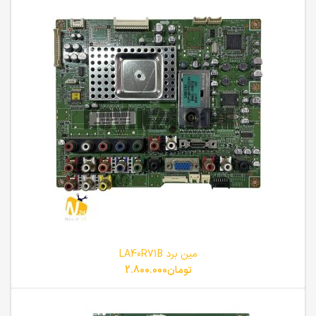
مین برد LA40R71B
تومان
2.800.000