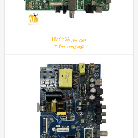
مین پاور HM43SA
تومان
3.200.000