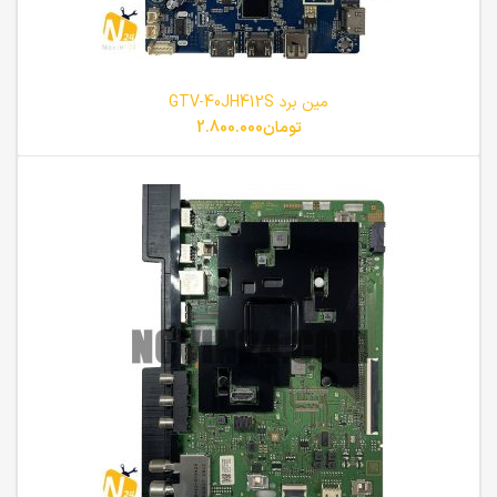
مین برد GTV-40JH412S
تومان
2.800.000