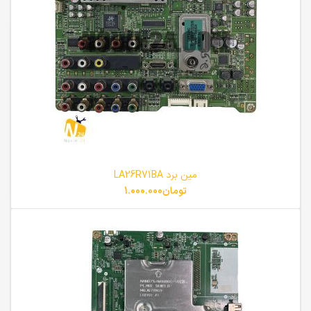
مین برد LA26R71BA
تومان
1.000.000