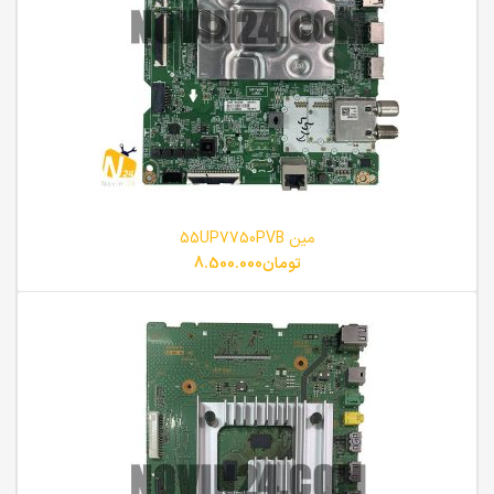
مین 55UP7750PVB
تومان
8.500.000