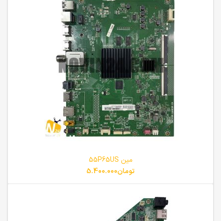
مین 55P65US
تومان
5.400.000