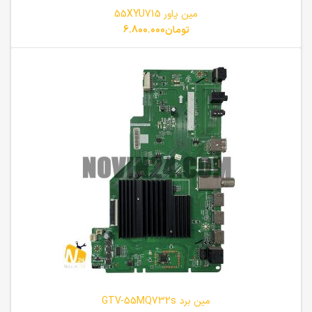
مین پاور 55XYU715
تومان
6.800.000
مین برد GTV-55MQ732s