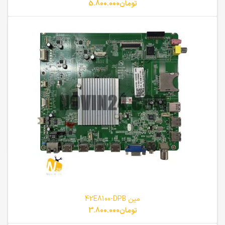
تومان
5.800.000
مین 42E8100-DPB
تومان
3.800.000