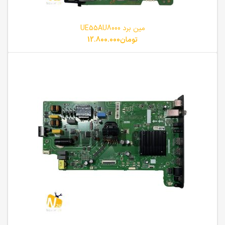
مین برد UE55AU8000
تومان
12.800.000