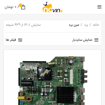
0
/
0
تومان
خانه
برد
مین برد
نمایش 1–12 از 639 نتیجه
نمایش سایدبار
فیلتر ها