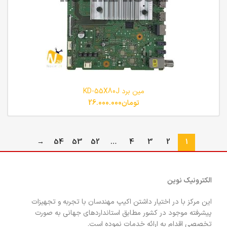
مین برد KD-55X80J
تومان
26.000.000
→
54
53
52
…
4
3
2
1
الکترونیک نوین
این مرکز با در اختیار داشتن اکیپ مهندسان با تجربه و تجهیزات
پیشرفته موجود در کشور مطابق استانداردهای جهانی به صورت
تخصصی اقدام به ارائه خدمات نموده است.