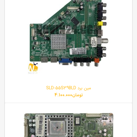
مین برد SLD-55S39BLD
تومان
4.100.000