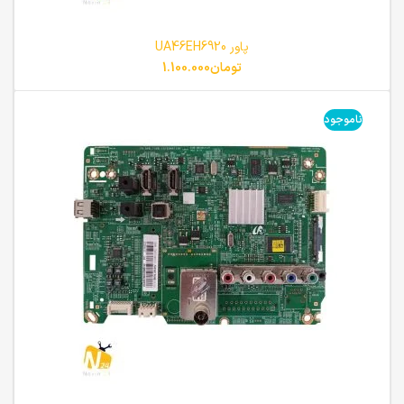
پاور UA46EH6920
تومان
1.100.000
ناموجود