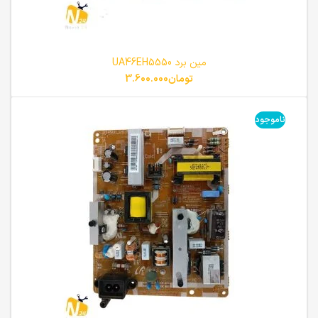
مین برد UA46EH5550
تومان
3.600.000
ناموجود