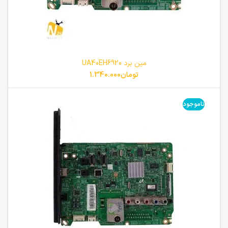
مین برد UA40EH6920
تومان
1.340.000
ناموجود