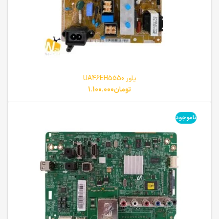
پاور UA46EH5550
تومان
1.100.000
ناموجود