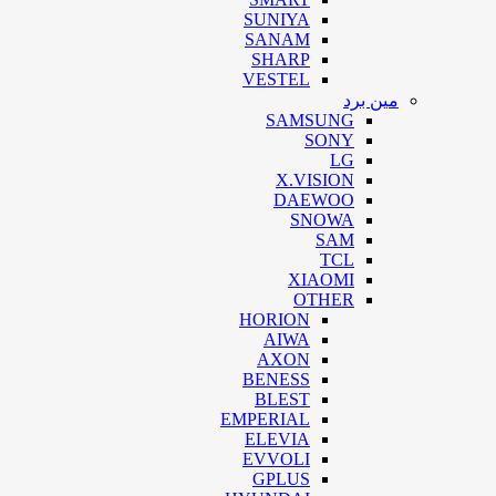
SUNIYA
SANAM
SHARP
VESTEL
مین برد
SAMSUNG
SONY
LG
X.VISION
DAEWOO
SNOWA
SAM
TCL
XIAOMI
OTHER
HORION
AIWA
AXON
BENESS
BLEST
EMPERIAL
ELEVIA
EVVOLI
GPLUS