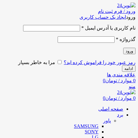
ورود / فرم ثبت نام
ورود
ایجاد یک حساب کاربری
نام کاربری یا آدرس ایمیل
*
گذرواژه
*
ورود
رمز عبور خود را فراموش کرده اید؟
مرا به خاطر بسپار
ادامه
علاقه مندی ها
0
موارد
/
تومان
0
منو
0
موارد
/
تومان
0
صفحه اصلی
برد
پاور
SAMSUNG
SONY
LG