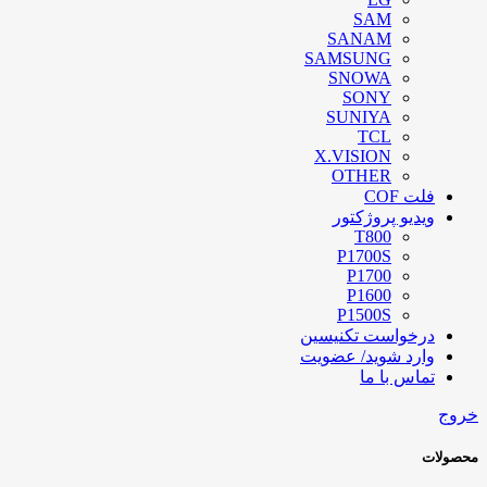
SAM
SANAM
SAMSUNG
SNOWA
SONY
SUNIYA
TCL
X.VISION
OTHER
فلت COF
ویدیو پروژکتور
T800
P1700S
P1700
P1600
P1500S
درخواست تکنیسین
وارد شوید/ عضویت
تماس با ما
خروج
محصولات