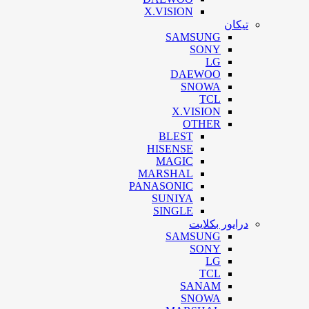
X.VISION
تیکان
SAMSUNG
SONY
LG
DAEWOO
SNOWA
TCL
X.VISION
OTHER
BLEST
HISENSE
MAGIC
MARSHAL
PANASONIC
SUNIYA
SINGLE
درایور بکلایت
SAMSUNG
SONY
LG
TCL
SANAM
SNOWA