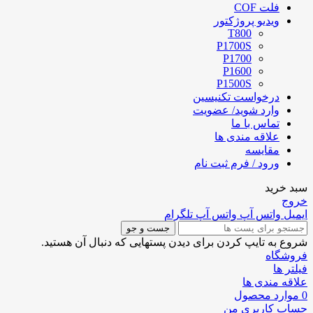
فلت COF
ویدیو پروژکتور
T800
P1700S
P1700
P1600
P1500S
درخواست تکنیسین
وارد شوید/ عضویت
تماس با ما
علاقه مندی ها
مقایسه
ورود / فرم ثبت نام
سبد خرید
خروج
ایمیل
واتس آپ
واتس آپ
تلگرام
جست و جو
شروع به تایپ کردن برای دیدن پستهایی که دنبال آن هستید.
فروشگاه
فیلتر ها
علاقه مندی ها
0
موارد
محصول
حساب کاربری من