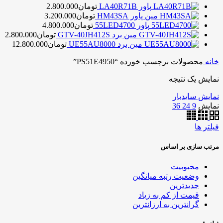
پاور LA40R71B
تومان
2.800.000
مین پاور HM43SA
تومان
3.200.000
پاور 55LED4700
تومان
4.800.000
مین برد GTV-40JH412S
تومان
2.800.000
مین برد UE55AU8000
تومان
12.800.000
خانه
محصولات برچسب خورده “PS51E4950”
نمایش یک نتیجه
نمایش سایدبار
نمایش
9
24
36
فیلتر ها
مرتب سازی بر اساس
محبوبیت
وضعیت رتبه میانگین
جدیدترین
قیمت از کم به زیاد
گرانترین به ارزانترین