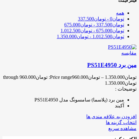
فیلتر قیمت
همه
تومان
0
-
تومان
337.500
تومان
337.500
-
تومان
675.000
تومان
675.000
-
تومان
1.012.500
تومان
1.012.500
-
تومان
1.350.000
مقایسه
مین برد PS51E4950
تومان
1.350.000
–
تومان
960.000
Price range: تومان960.000 through
تومان1.350.000
توضیحات :
مین برد (پلاسما) سامسونگ مدل PS51E4950
آکبند
افزودن به علاقه مندی ها
انتخاب گزینه ها
مشاهده سریع