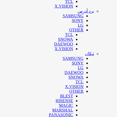
TCL
X.VISION
برد آدرس
SAMSUNG
SONY
LG
OTHER
TCL
SNOWA
DAEWOO
X.VISION
تیکان
SAMSUNG
SONY
LG
DAEWOO
SNOWA
TCL
X.VISION
OTHER
BLEST
HISENSE
MAGIC
MARSHAL
PANASONIC