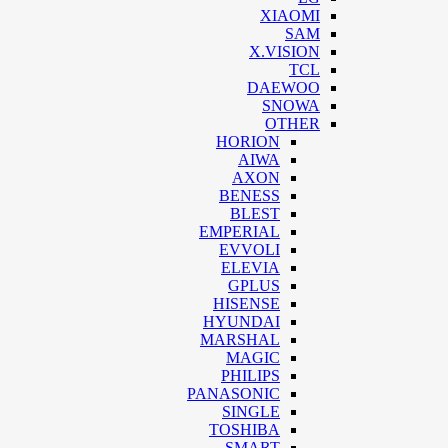
XIAOMI
SAM
X.VISION
TCL
DAEWOO
SNOWA
OTHER
HORION
AIWA
AXON
BENESS
BLEST
EMPERIAL
EVVOLI
ELEVIA
GPLUS
HISENSE
HYUNDAI
MARSHAL
MAGIC
PHILIPS
PANASONIC
SINGLE
TOSHIBA
SMART