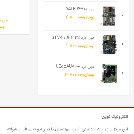
پاور 55LED4700
تومان
4.800.000
مین برد 565
توم
مین برد GTV-40JH412S
تومان
2.800.000
مین برد UE55AU8000
تومان
12.800.000
الکترونیک نوین
این مرکز با در اختیار داشتن اکیپ مهندسان با تجربه و تجهیزات پیشرفته