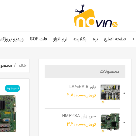
صفحه اصلی
برد
بکلایت
نرم افزار
فلت COF
ویدیو پروژکتو
خانه
محصولات 
محصولات
پاور LA40R71B
ناموجود
تومان
2.800.000
مین پاور HM43SA
تومان
3.200.000