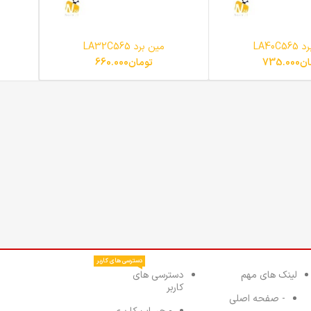
LA40C
مین برد LA32C565
ان
735.000
تومان
660.000
دسترسی های کاربر
لینک های مهم
دسترسی های
کاربر
- صفحه اصلی