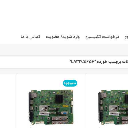
ر
درخواست تکنیسین
وارد شوید/ عضویت
تماس با ما
برچسب خورده “LA32C565P”
ناموجود