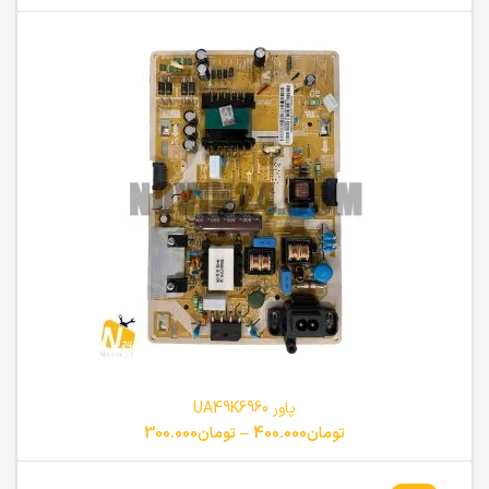
پاور UA49K6960
تومان
400.000
–
تومان
300.000