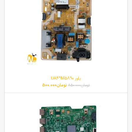
پاور UA49M5890
تومان
500.000
تومان
850.000