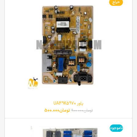
حراج
پاور UA49K5970
تومان
500.000
تومان
900.000
ناموجود