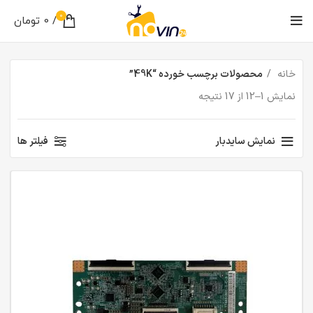
0
/
0
تومان
خانه
محصولات برچسب خورده “49K”
نمایش 1–12 از 17 نتیجه
نمایش سایدبار
فیلتر ها