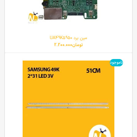
مین برد UA49K5950
تومان
2.200.000
ناموجود