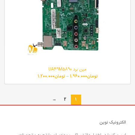
مین برد UA49M5890
تومان
1.960.000
–
تومان
1.200.000
→
2
1
الکترونیک نوین