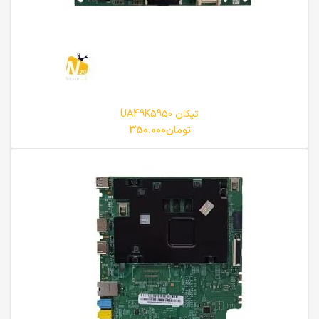
تیکان UA49K5950
تومان
350.000