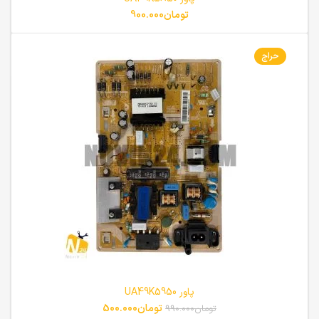
تومان
900.000
حراج
پاور UA49K5950
تومان
500.000
تومان
990.000