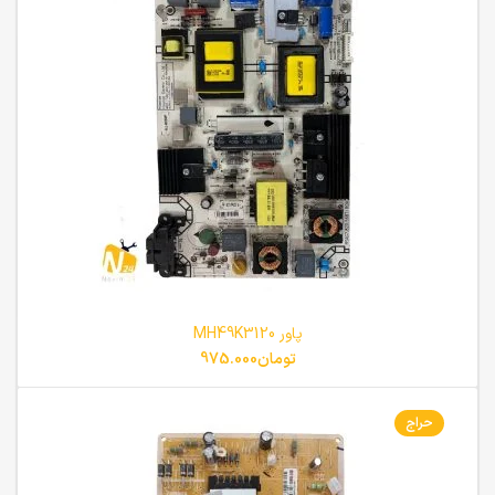
پاور MH49K3120
تومان
975.000
حراج