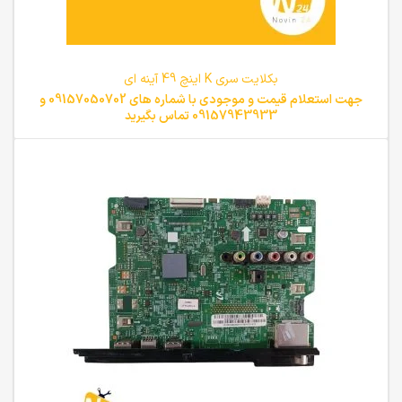
بکلایت سری K اینچ 49 آینه ای
جهت استعلام قیمت و موجودی با شماره های 09157050702 و
09157943933 تماس بگیرید