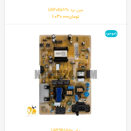
مین برد UA40K5890
تومان
1.030.000
ناموجود
پاور UA49K5850