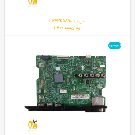
مین برد UA43K5890
تومان
1.400.000
ناموجود