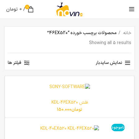
0
/
0
تومان
خانه
محصولات برچسب خورده “46EX520”
Showing all 5 results
نمایش سایدبار
فیلتر ها
فلش KDL-46EX520
تومان
150.000
ناموجود