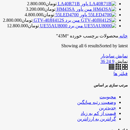
پاور LA40R71B
تومان
2.800.000
مین پاور HM43SA
تومان
3.200.000
پاور 55LED4700
تومان
4.800.000
مین برد GTV-40JH412S
تومان
2.800.000
مین برد UE55AU8000
تومان
12.800.000
خانه
محصولات برچسب خورده “43M”
Showing all 6 results
Sorted by latest
نمایش سایدبار
نمایش
9
24
36
فیلتر ها
مرتب سازی بر اساس
محبوبیت
وضعیت رتبه میانگین
جدیدترین
قیمت از کم به زیاد
گرانترین به ارزانترین