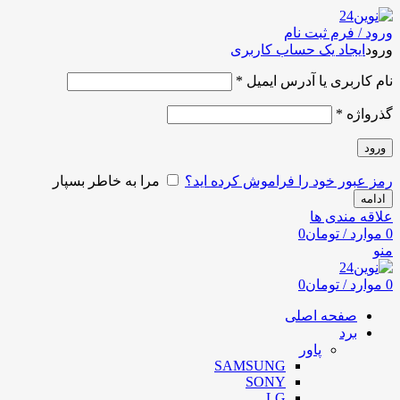
ورود / فرم ثبت نام
ورود
ایجاد یک حساب کاربری
نام کاربری یا آدرس ایمیل
*
گذرواژه
*
ورود
رمز عبور خود را فراموش کرده اید؟
مرا به خاطر بسپار
ادامه
علاقه مندی ها
0
موارد
/
تومان
0
منو
0
موارد
/
تومان
0
صفحه اصلی
برد
پاور
SAMSUNG
SONY
LG