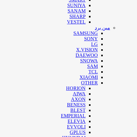
SUNIYA
SANAM
SHARP
VESTEL
مین برد
SAMSUNG
SONY
LG
X.VISION
DAEWOO
SNOWA
SAM
TCL
XIAOMI
OTHER
HORION
AIWA
AXON
BENESS
BLEST
EMPERIAL
ELEVIA
EVVOLI
GPLUS