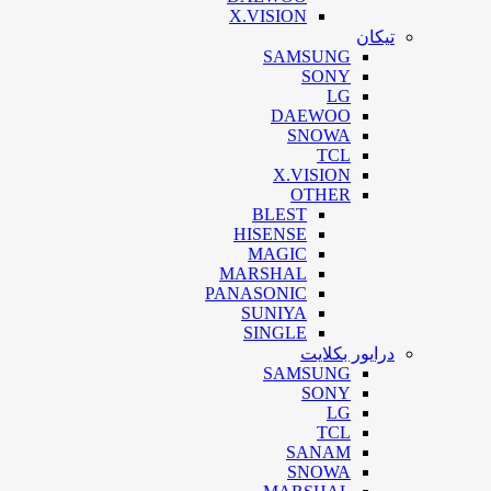
X.VISION
تیکان
SAMSUNG
SONY
LG
DAEWOO
SNOWA
TCL
X.VISION
OTHER
BLEST
HISENSE
MAGIC
MARSHAL
PANASONIC
SUNIYA
SINGLE
درایور بکلایت
SAMSUNG
SONY
LG
TCL
SANAM
SNOWA