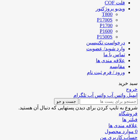
فلت COF
ویدیو پروژکتور
T800
P1700S
P1700
P1600
P1500S
درخواست تکنیسین
وارد شوید/ عضویت
تماس با ما
علاقه مندی ها
مقایسه
ورود / فرم ثبت نام
سبد خرید
خروج
ایمیل
واتس آپ
واتس آپ
تلگرام
جست و جو
شروع به تایپ کردن برای دیدن پستهایی که دنبال آن هستید.
فروشگاه
فیلتر ها
علاقه مندی ها
0
موارد
محصول
حساب کاربری من