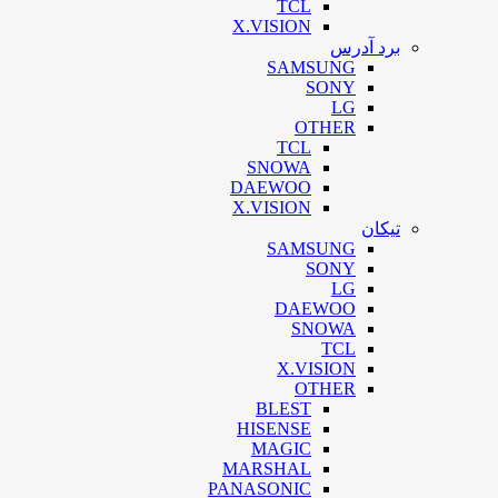
TCL
X.VISION
برد آدرس
SAMSUNG
SONY
LG
OTHER
TCL
SNOWA
DAEWOO
X.VISION
تیکان
SAMSUNG
SONY
LG
DAEWOO
SNOWA
TCL
X.VISION
OTHER
BLEST
HISENSE
MAGIC
MARSHAL
PANASONIC