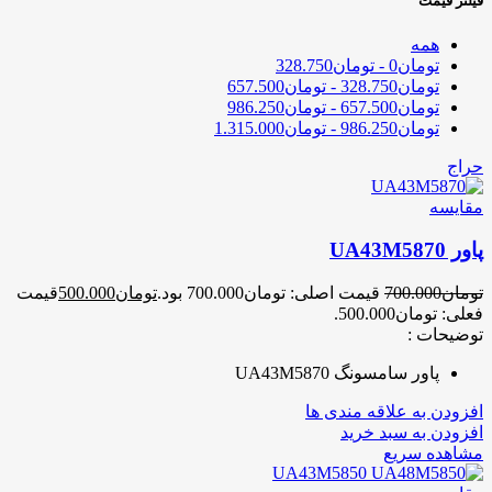
فیلتر قیمت
همه
تومان
0
-
تومان
328.750
تومان
328.750
-
تومان
657.500
تومان
657.500
-
تومان
986.250
تومان
986.250
-
تومان
1.315.000
حراج
مقایسه
پاور UA43M5870
تومان
700.000
قیمت اصلی: تومان700.000 بود.
تومان
500.000
قیمت
فعلی: تومان500.000.
توضیحات :
پاور سامسونگ UA43M5870
افزودن به علاقه مندی ها
افزودن به سبد خرید
مشاهده سریع