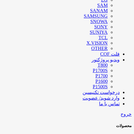
SAM
SANAM
SAMSUNG
SNOWA
SONY
SUNIYA
TCL
X.VISION
OTHER
فلت COF
ویدیو پروژکتور
T800
P1700S
P1700
P1600
P1500S
درخواست تکنیسین
وارد شوید/ عضویت
تماس با ما
خروج
محصولات