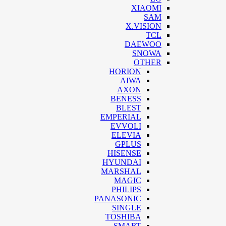
XIAOMI
SAM
X.VISION
TCL
DAEWOO
SNOWA
OTHER
HORION
AIWA
AXON
BENESS
BLEST
EMPERIAL
EVVOLI
ELEVIA
GPLUS
HISENSE
HYUNDAI
MARSHAL
MAGIC
PHILIPS
PANASONIC
SINGLE
TOSHIBA
SMART