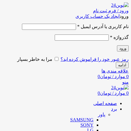
ورود / فرم ثبت نام
ورود
ایجاد یک حساب کاربری
نام کاربری یا آدرس ایمیل
*
گذرواژه
*
ورود
رمز عبور خود را فراموش کرده اید؟
مرا به خاطر بسپار
ادامه
علاقه مندی ها
0
موارد
/
تومان
0
منو
0
موارد
/
تومان
0
صفحه اصلی
برد
پاور
SAMSUNG
SONY
LG