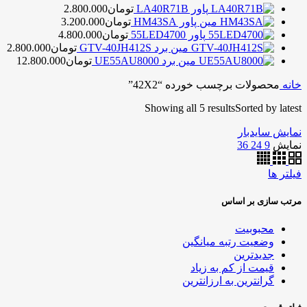
پاور LA40R71B
تومان
2.800.000
مین پاور HM43SA
تومان
3.200.000
پاور 55LED4700
تومان
4.800.000
مین برد GTV-40JH412S
تومان
2.800.000
مین برد UE55AU8000
تومان
12.800.000
خانه
محصولات برچسب خورده “42X2”
Showing all 5 results
Sorted by latest
نمایش سایدبار
نمایش
9
24
36
فیلتر ها
مرتب سازی بر اساس
محبوبیت
وضعیت رتبه میانگین
جدیدترین
قیمت از کم به زیاد
گرانترین به ارزانترین