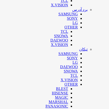
TCL
X.VISION
برد آدرس
SAMSUNG
SONY
LG
OTHER
TCL
SNOWA
DAEWOO
X.VISION
تیکان
SAMSUNG
SONY
LG
DAEWOO
SNOWA
TCL
X.VISION
OTHER
BLEST
HISENSE
MAGIC
MARSHAL
PANASONIC