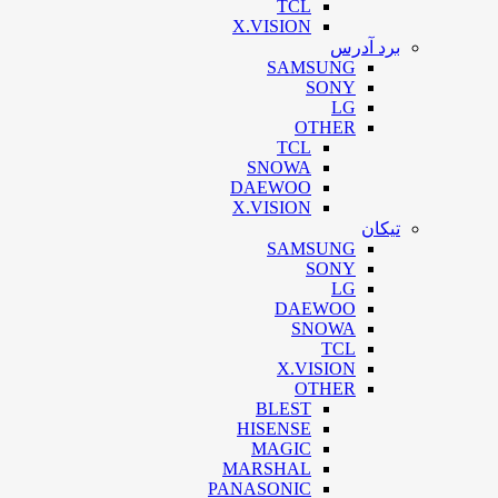
TCL
X.VISION
برد آدرس
SAMSUNG
SONY
LG
OTHER
TCL
SNOWA
DAEWOO
X.VISION
تیکان
SAMSUNG
SONY
LG
DAEWOO
SNOWA
TCL
X.VISION
OTHER
BLEST
HISENSE
MAGIC
MARSHAL
PANASONIC