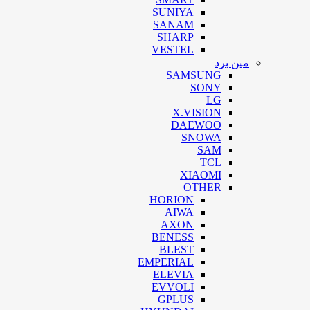
SUNIYA
SANAM
SHARP
VESTEL
مین برد
SAMSUNG
SONY
LG
X.VISION
DAEWOO
SNOWA
SAM
TCL
XIAOMI
OTHER
HORION
AIWA
AXON
BENESS
BLEST
EMPERIAL
ELEVIA
EVVOLI
GPLUS