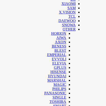
XIAOMI
SAM
X.VISION
TCL
DAEWOO
SNOWA
OTHER
HORION
AIWA
AXON
BENESS
BLEST
EMPERIAL
EVVOLI
ELEVIA
GPLUS
HISENSE
HYUNDAI
MARSHAL
MAGIC
PHILIPS
PANASONIC
SINGLE
TOSHIBA
SMART