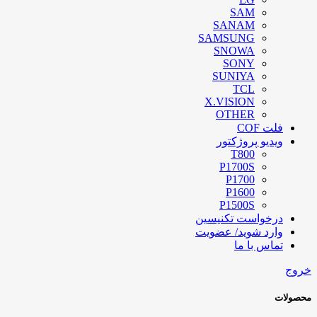
SAM
SANAM
SAMSUNG
SNOWA
SONY
SUNIYA
TCL
X.VISION
OTHER
فلت COF
ویدیو پروژکتور
T800
P1700S
P1700
P1600
P1500S
درخواست تکنیسین
وارد شوید/ عضویت
تماس با ما
خروج
محصولات