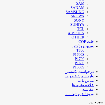
SAM
SANAM
SAMSUNG
SNOWA
SONY
SUNIYA
TCL
X.VISION
OTHER
فلت COF
ویدیو پروژکتور
T800
P1700S
P1700
P1600
P1500S
درخواست تکنیسین
وارد شوید/ عضویت
تماس با ما
علاقه مندی ها
مقایسه
ورود / فرم ثبت نام
سبد خرید