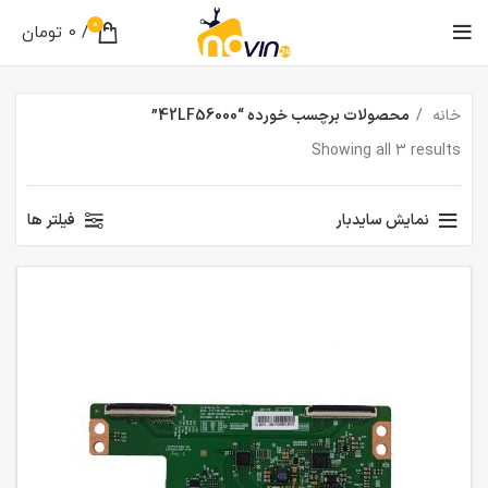
0
/
0
تومان
خانه
محصولات برچسب خورده “42LF56000”
Showing all 3 results
نمایش سایدبار
فیلتر ها