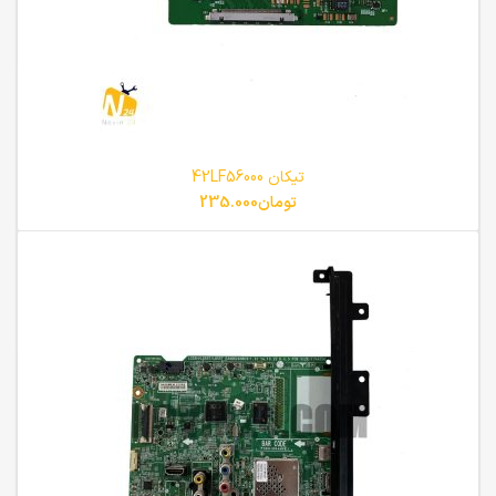
تیکان 42LF56000
تومان
235.000