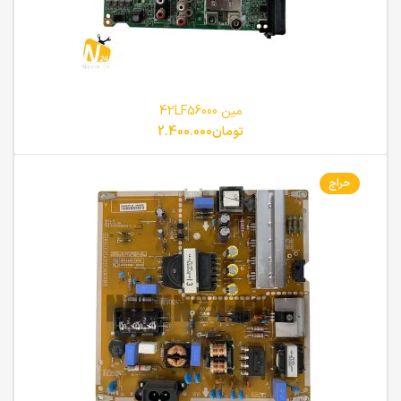
مین 42LF56000
تومان
2.400.000
حراج