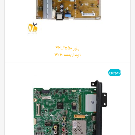
پاور 42LF550
تومان
725.000
ناموجود