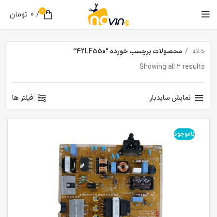
0
/
0
تومان
خانه
محصولات برچسب خورده “42LF550”
Showing all 2 results
نمایش سایدبار
فیلتر ها
ناموجود