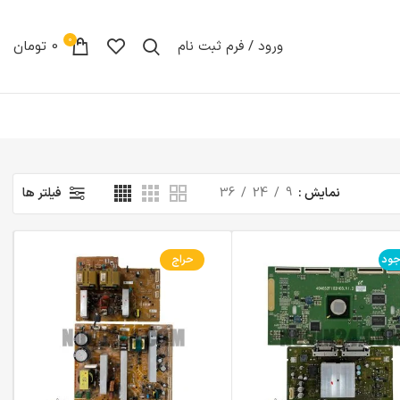
0
ورود / فرم ثبت نام
0
تومان
نمایش
9
24
36
فیلتر ها
جود
حراج