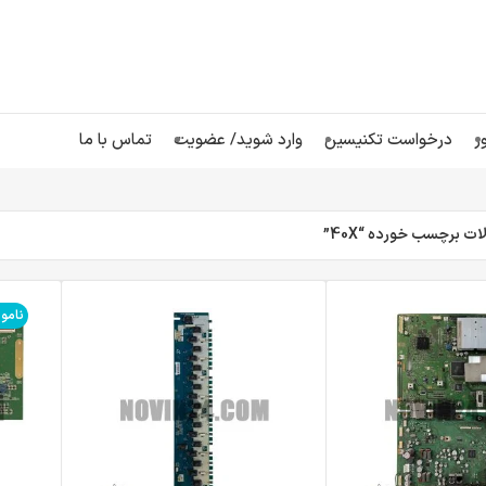
ر
درخواست تکنیسین
وارد شوید/ عضویت
تماس با ما
 برچسب خورده “40X”
نامو