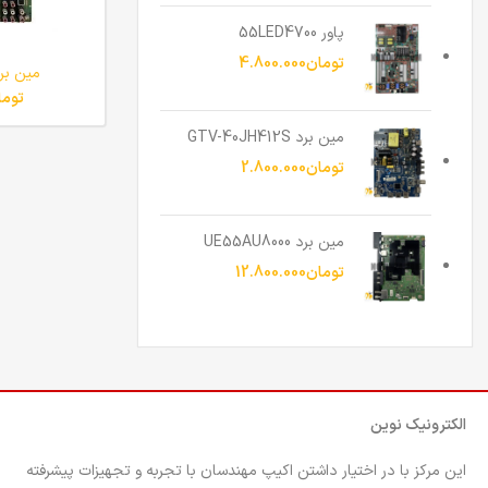
پاور 55LED4700
تومان
4.800.000
مین برد 40X350
توما
مین برد GTV-40JH412S
تومان
2.800.000
مین برد UE55AU8000
تومان
12.800.000
الکترونیک نوین
این مرکز با در اختیار داشتن اکیپ مهندسان با تجربه و تجهیزات پیشرفته