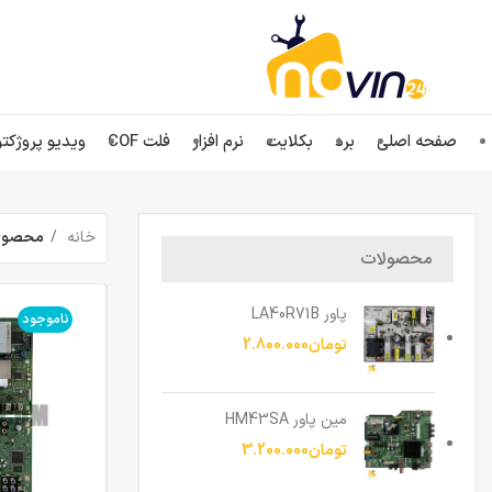
صفحه اصلی
برد
بکلایت
نرم افزار
فلت COF
ویدیو پروژکتو
خانه
محصولات
محصولات
پاور LA40R71B
ناموجود
تومان
2.800.000
مین پاور HM43SA
تومان
3.200.000