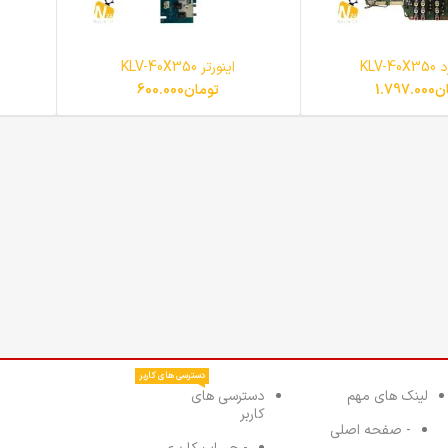
KLV-
اینورتر KLV-40X350
ن
1.797.000
تومان
600.000
دسترسی های کاربر
لینک های مهم
دسترسی های
کاربر
- صفحه اصلی