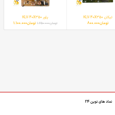
تیکان KLV-40X350
پاور KLV-40X350
تومان
800.000
تومان
1.100.000
تومان
1.250.000
نماد های نوین 24