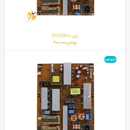
پاور 42LCD470
تومان
900.000
ناموجود