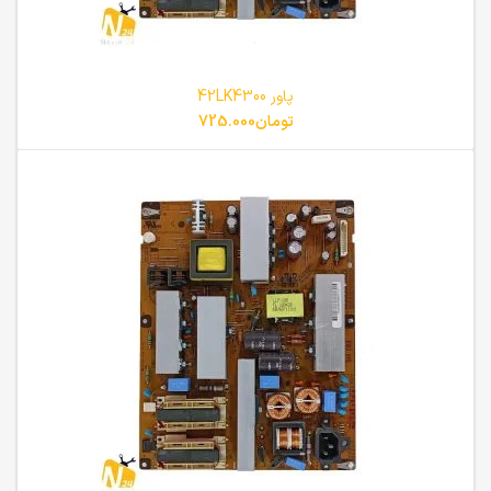
پاور 42LK4300
تومان
725.000