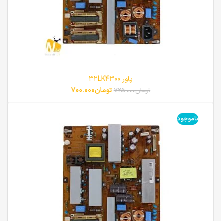
پاور 32LK4300
تومان
700.000
تومان
725.000
ناموجود