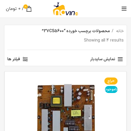
0
/
0
تومان
خانه
محصولات برچسب خورده “37CS5600”
Showing all 4 results
نمایش سایدبار
فیلتر ها
حراج
ناموجود