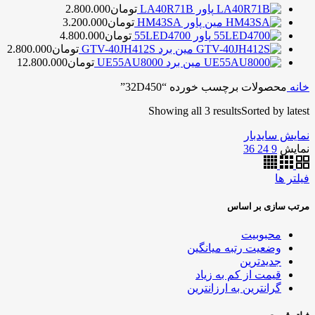
پاور LA40R71B
تومان
2.800.000
مین پاور HM43SA
تومان
3.200.000
پاور 55LED4700
تومان
4.800.000
مین برد GTV-40JH412S
تومان
2.800.000
مین برد UE55AU8000
تومان
12.800.000
خانه
محصولات برچسب خورده “32D450”
Showing all 3 results
Sorted by latest
نمایش سایدبار
نمایش
9
24
36
فیلتر ها
مرتب سازی بر اساس
محبوبیت
وضعیت رتبه میانگین
جدیدترین
قیمت از کم به زیاد
گرانترین به ارزانترین