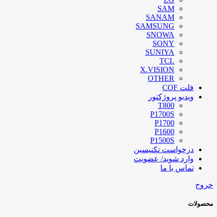
SAM
SANAM
SAMSUNG
SNOWA
SONY
SUNIYA
TCL
X.VISION
OTHER
فلت COF
ویدیو پروژکتور
T800
P1700S
P1700
P1600
P1500S
درخواست تکنیسین
وارد شوید/ عضویت
تماس با ما
خروج
محصولات