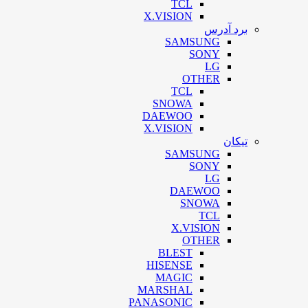
TCL
X.VISION
برد آدرس
SAMSUNG
SONY
LG
OTHER
TCL
SNOWA
DAEWOO
X.VISION
تیکان
SAMSUNG
SONY
LG
DAEWOO
SNOWA
TCL
X.VISION
OTHER
BLEST
HISENSE
MAGIC
MARSHAL
PANASONIC