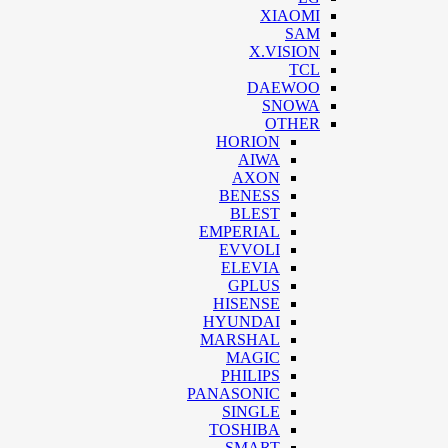
XIAOMI
SAM
X.VISION
TCL
DAEWOO
SNOWA
OTHER
HORION
AIWA
AXON
BENESS
BLEST
EMPERIAL
EVVOLI
ELEVIA
GPLUS
HISENSE
HYUNDAI
MARSHAL
MAGIC
PHILIPS
PANASONIC
SINGLE
TOSHIBA
SMART