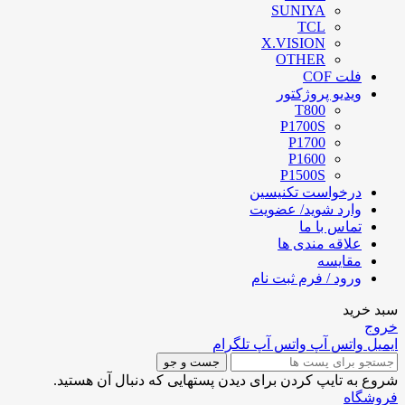
SUNIYA
TCL
X.VISION
OTHER
فلت COF
ویدیو پروژکتور
T800
P1700S
P1700
P1600
P1500S
درخواست تکنیسین
وارد شوید/ عضویت
تماس با ما
علاقه مندی ها
مقایسه
ورود / فرم ثبت نام
سبد خرید
خروج
ایمیل
واتس آپ
واتس آپ
تلگرام
جست و جو
شروع به تایپ کردن برای دیدن پستهایی که دنبال آن هستید.
فروشگاه