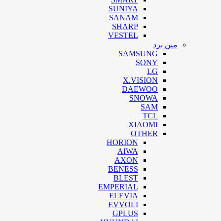
SUNIYA
SANAM
SHARP
VESTEL
مین برد
SAMSUNG
SONY
LG
X.VISION
DAEWOO
SNOWA
SAM
TCL
XIAOMI
OTHER
HORION
AIWA
AXON
BENESS
BLEST
EMPERIAL
ELEVIA
EVVOLI
GPLUS