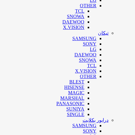
LG
OTHER
TCL
SNOWA
DAEWOO
X.VISION
تیکان
SAMSUNG
SONY
LG
DAEWOO
SNOWA
TCL
X.VISION
OTHER
BLEST
HISENSE
MAGIC
MARSHAL
PANASONIC
SUNIYA
SINGLE
درایور بکلایت
SAMSUNG
SONY