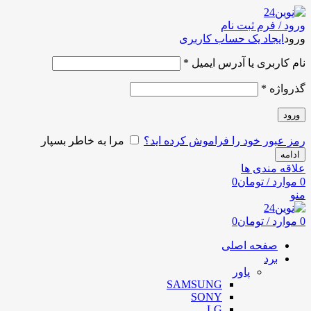
ورود / فرم ثبت نام
ورود
ایجاد یک حساب کاربری
نام کاربری یا آدرس ایمیل
*
گذرواژه
*
ورود
رمز عبور خود را فراموش کرده اید؟
مرا به خاطر بسپار
ادامه
علاقه مندی ها
0
موارد
/
تومان
0
منو
0
موارد
/
تومان
0
صفحه اصلی
برد
پاور
SAMSUNG
SONY
LG