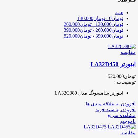
فیلتر قیمت
همه
تومان
0
-
تومان
130.000
تومان
130.000
-
تومان
260.000
تومان
260.000
-
تومان
390.000
تومان
390.000
-
تومان
520.000
مقایسه
اینورتر LA32D450
تومان
520.000
توضیحات :
اینورتر سامسونگ مدل LA32C380
افزودن به علاقه مندی ها
افزودن به سبد خرید
مشاهده سریع
ناموجود
مقایسه