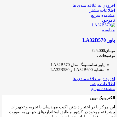
افزودن به علاقه مندی ها
اطلاعات بیشتر
مشاهده سریع
ناموجود
مقایسه
پاور LA32B570
تومان
725.000
توضیحات :
پاور سامسونگ مدل LA32B570
مشابه LA32B690 و LA32B580
افزودن به علاقه مندی ها
اطلاعات بیشتر
مشاهده سریع
الکترونیک نوین
این مرکز با در اختیار داشتن اکیپ مهندسان با تجربه و تجهیزات
پیشرفته موجود در کشور مطابق استانداردهای جهانی به صورت
تخصصی اقدام به ارائه خدمات نموده است.