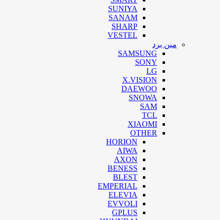
SUNIYA
SANAM
SHARP
VESTEL
مین برد
SAMSUNG
SONY
LG
X.VISION
DAEWOO
SNOWA
SAM
TCL
XIAOMI
OTHER
HORION
AIWA
AXON
BENESS
BLEST
EMPERIAL
ELEVIA
EVVOLI
GPLUS