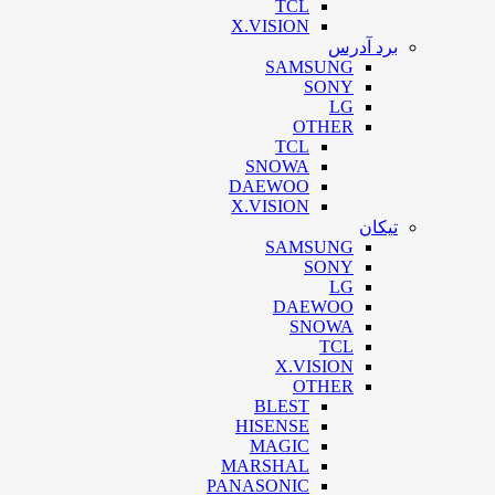
TCL
X.VISION
برد آدرس
SAMSUNG
SONY
LG
OTHER
TCL
SNOWA
DAEWOO
X.VISION
تیکان
SAMSUNG
SONY
LG
DAEWOO
SNOWA
TCL
X.VISION
OTHER
BLEST
HISENSE
MAGIC
MARSHAL
PANASONIC