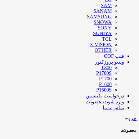
SAM
SANAM
SAMSUNG
SNOWA
SONY
SUNIYA
TCL
X.VISION
OTHER
فلت COF
ویدیو پروژکتور
T800
P1700S
P1700
P1600
P1500S
درخواست تکنیسین
وارد شوید/ عضویت
تماس با ما
خروج
محصولات