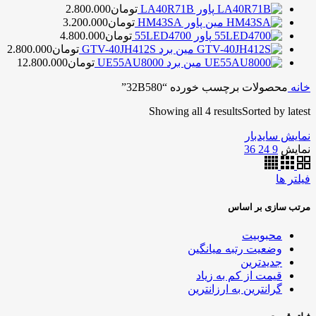
پاور LA40R71B
تومان
2.800.000
مین پاور HM43SA
تومان
3.200.000
پاور 55LED4700
تومان
4.800.000
مین برد GTV-40JH412S
تومان
2.800.000
مین برد UE55AU8000
تومان
12.800.000
خانه
محصولات برچسب خورده “32B580”
Showing all 4 results
Sorted by latest
نمایش سایدبار
نمایش
9
24
36
فیلتر ها
مرتب سازی بر اساس
محبوبیت
وضعیت رتبه میانگین
جدیدترین
قیمت از کم به زیاد
گرانترین به ارزانترین