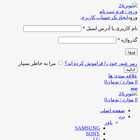
ورود / فرم ثبت نام
ورود
ایجاد یک حساب کاربری
نام کاربری یا آدرس ایمیل
*
گذرواژه
*
ورود
رمز عبور خود را فراموش کرده اید؟
مرا به خاطر بسپار
ادامه
علاقه مندی ها
0
موارد
/
تومان
0
منو
0
موارد
/
تومان
0
صفحه اصلی
برد
پاور
SAMSUNG
SONY
LG