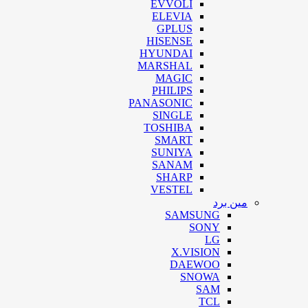
EVVOLI
ELEVIA
GPLUS
HISENSE
HYUNDAI
MARSHAL
MAGIC
PHILIPS
PANASONIC
SINGLE
TOSHIBA
SMART
SUNIYA
SANAM
SHARP
VESTEL
مین برد
SAMSUNG
SONY
LG
X.VISION
DAEWOO
SNOWA
SAM
TCL