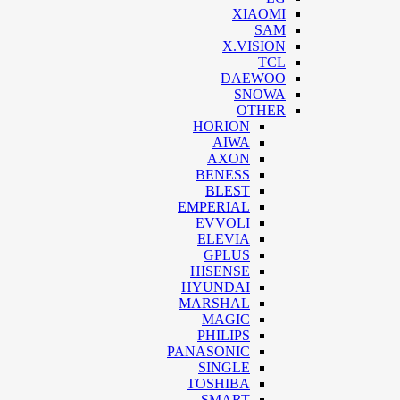
XIAOMI
SAM
X.VISION
TCL
DAEWOO
SNOWA
OTHER
HORION
AIWA
AXON
BENESS
BLEST
EMPERIAL
EVVOLI
ELEVIA
GPLUS
HISENSE
HYUNDAI
MARSHAL
MAGIC
PHILIPS
PANASONIC
SINGLE
TOSHIBA
SMART