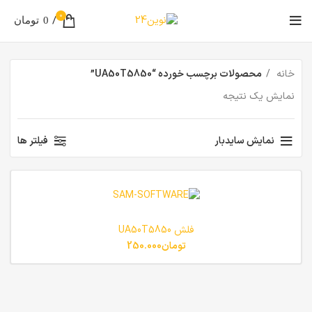
0
/
0
تومان
خانه
محصولات برچسب خورده “UA50T5850”
نمایش یک نتیجه
نمایش سایدبار
فیلتر ها
فلش UA50T5850
تومان
250.000