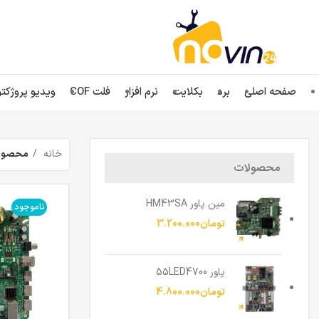
صفحه اصلی
برد
بکلایت
نرم افزار
فلت COF
ویدیو پروژکتو
خانه
محصولات ب
محصولات
مین پاور HM43SA
ناموجود
تومان
3.200.000
پاور 55LED4700
تومان
4.800.000