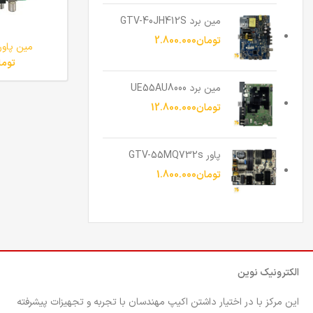
مین برد GTV-40JH412S
تومان
2.800.000
مین پاور -43BA2643
توما
مین برد UE55AU8000
تومان
12.800.000
پاور GTV-55MQ732s
تومان
1.800.000
الکترونیک نوین
این مرکز با در اختیار داشتن اکیپ مهندسان با تجربه و تجهیزات پیشرفته