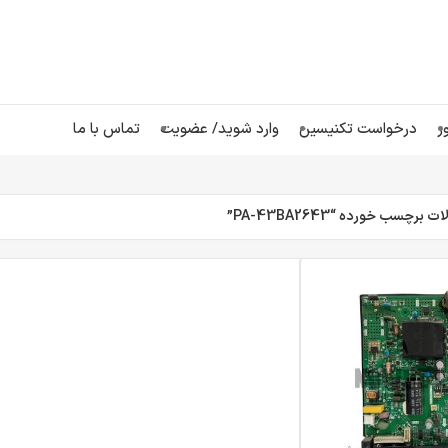
ر
درخواست تکنیسین
وارد شوید/ عضویت
تماس با ما
رچسب خورده “PA-43BA2643”