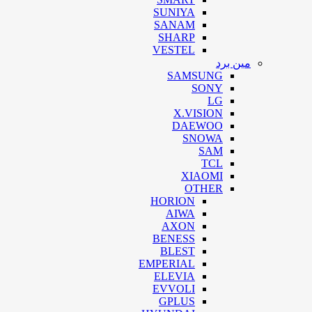
SUNIYA
SANAM
SHARP
VESTEL
مین برد
SAMSUNG
SONY
LG
X.VISION
DAEWOO
SNOWA
SAM
TCL
XIAOMI
OTHER
HORION
AIWA
AXON
BENESS
BLEST
EMPERIAL
ELEVIA
EVVOLI
GPLUS