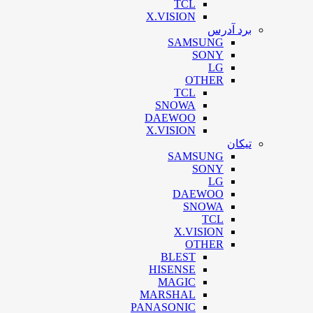
TCL
X.VISION
برد آدرس
SAMSUNG
SONY
LG
OTHER
TCL
SNOWA
DAEWOO
X.VISION
تیکان
SAMSUNG
SONY
LG
DAEWOO
SNOWA
TCL
X.VISION
OTHER
BLEST
HISENSE
MAGIC
MARSHAL
PANASONIC