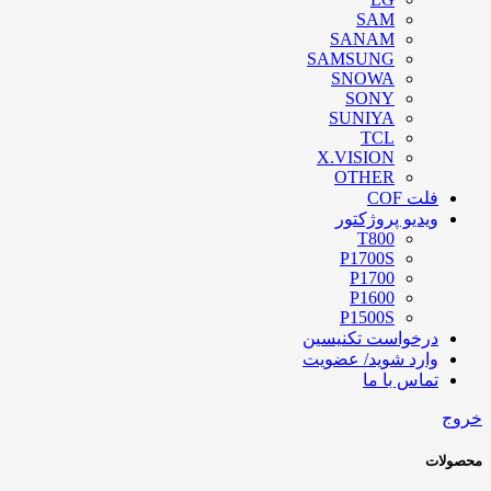
SAM
SANAM
SAMSUNG
SNOWA
SONY
SUNIYA
TCL
X.VISION
OTHER
فلت COF
ویدیو پروژکتور
T800
P1700S
P1700
P1600
P1500S
درخواست تکنیسین
وارد شوید/ عضویت
تماس با ما
خروج
محصولات