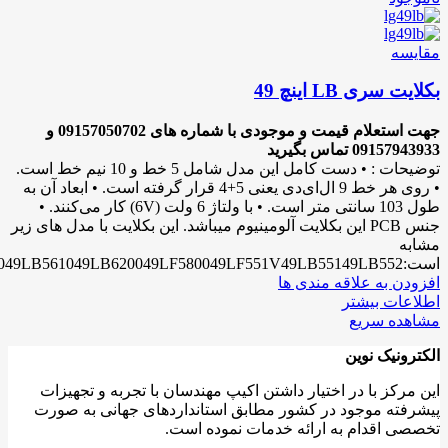
مقایسه
بکلایت سری LB اینچ 49
جهت استعلام قیمت و موجودی با شماره های 09157050702 و
09157943933 تماس بگیرید
توضیحات : • دست کامل این مدل شامل 5 خط و 10 نیم خط است.
• روی هر خط 9 ال‌ای‌دی یعنی 5+4 قرار گرفته است. • ابعاد آن به
طول 103 سانتی متر است. • با ولتاژ 6 ولت (6V) کار می‌کنند. •
جنس PCB این بکلایت آلومینیوم میباشد. این بکلایت با مدل های زیر
مشابه
است:49LF62000GI49LH5550049LH6200049LF5500049LB561049LB620049LF580049LF551V49LB55149LB552
افزودن به علاقه مندی ها
اطلاعات بیشتر
مشاهده سریع
الکترونیک نوین
این مرکز با در اختیار داشتن اکیپ مهندسان با تجربه و تجهیزات
پیشرفته موجود در کشور مطابق استانداردهای جهانی به صورت
تخصصی اقدام به ارائه خدمات نموده است.