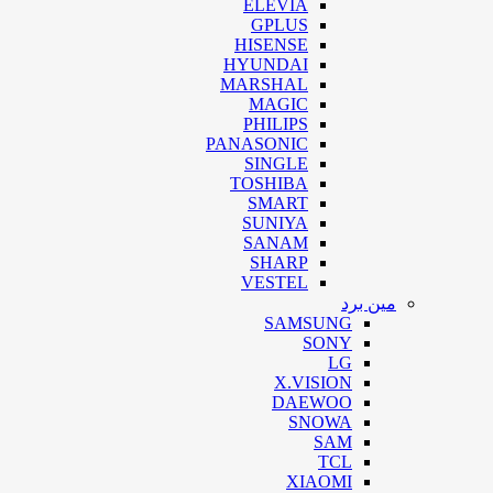
ELEVIA
GPLUS
HISENSE
HYUNDAI
MARSHAL
MAGIC
PHILIPS
PANASONIC
SINGLE
TOSHIBA
SMART
SUNIYA
SANAM
SHARP
VESTEL
مین برد
SAMSUNG
SONY
LG
X.VISION
DAEWOO
SNOWA
SAM
TCL
XIAOMI