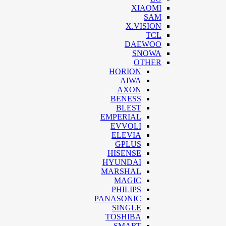
XIAOMI
SAM
X.VISION
TCL
DAEWOO
SNOWA
OTHER
HORION
AIWA
AXON
BENESS
BLEST
EMPERIAL
EVVOLI
ELEVIA
GPLUS
HISENSE
HYUNDAI
MARSHAL
MAGIC
PHILIPS
PANASONIC
SINGLE
TOSHIBA
SMART