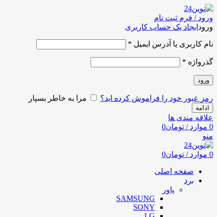
ورود / فرم ثبت نام
ورود
ایجاد یک حساب کاربری
نام کاربری یا آدرس ایمیل
*
گذرواژه
*
ورود
رمز عبور خود را فراموش کرده اید؟
مرا به خاطر بسپار
ادامه
علاقه مندی ها
0
موارد
/
تومان
0
منو
0
موارد
/
تومان
0
صفحه اصلی
برد
پاور
SAMSUNG
SONY
LG