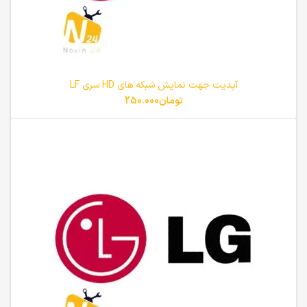
آپدیت جهت نمایش شبکه های HD سری LF
تومان
250.000