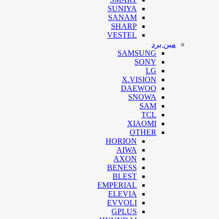
SUNIYA
SANAM
SHARP
VESTEL
مین برد
SAMSUNG
SONY
LG
X.VISION
DAEWOO
SNOWA
SAM
TCL
XIAOMI
OTHER
HORION
AIWA
AXON
BENESS
BLEST
EMPERIAL
ELEVIA
EVVOLI
GPLUS