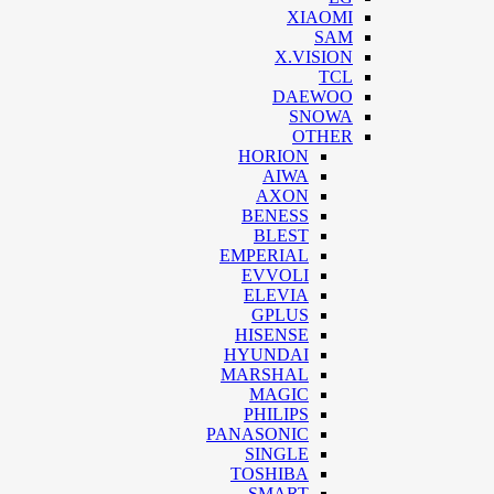
XIAOMI
SAM
X.VISION
TCL
DAEWOO
SNOWA
OTHER
HORION
AIWA
AXON
BENESS
BLEST
EMPERIAL
EVVOLI
ELEVIA
GPLUS
HISENSE
HYUNDAI
MARSHAL
MAGIC
PHILIPS
PANASONIC
SINGLE
TOSHIBA
SMART