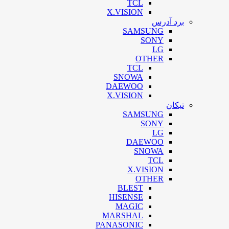
TCL
X.VISION
برد آدرس
SAMSUNG
SONY
LG
OTHER
TCL
SNOWA
DAEWOO
X.VISION
تیکان
SAMSUNG
SONY
LG
DAEWOO
SNOWA
TCL
X.VISION
OTHER
BLEST
HISENSE
MAGIC
MARSHAL
PANASONIC