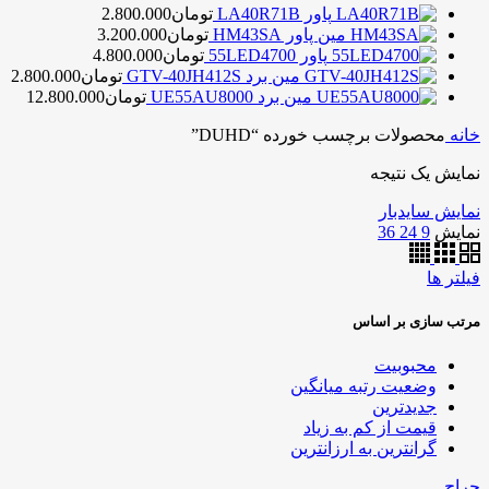
پاور LA40R71B
تومان
2.800.000
مین پاور HM43SA
تومان
3.200.000
پاور 55LED4700
تومان
4.800.000
مین برد GTV-40JH412S
تومان
2.800.000
مین برد UE55AU8000
تومان
12.800.000
خانه
محصولات برچسب خورده “DUHD”
نمایش یک نتیجه
نمایش سایدبار
نمایش
9
24
36
فیلتر ها
مرتب سازی بر اساس
محبوبیت
وضعیت رتبه میانگین
جدیدترین
قیمت از کم به زیاد
گرانترین به ارزانترین
حراج