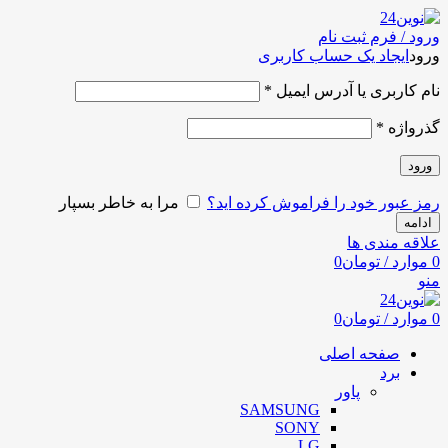
ورود / فرم ثبت نام
ورود
ایجاد یک حساب کاربری
نام کاربری یا آدرس ایمیل
*
گذرواژه
*
ورود
رمز عبور خود را فراموش کرده اید؟
مرا به خاطر بسپار
ادامه
علاقه مندی ها
0
موارد
/
تومان
0
منو
0
موارد
/
تومان
0
صفحه اصلی
برد
پاور
SAMSUNG
SONY
LG