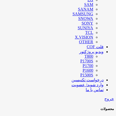
SAM
SANAM
SAMSUNG
SNOWA
SONY
SUNIYA
TCL
X.VISION
OTHER
فلت COF
ویدیو پروژکتور
T800
P1700S
P1700
P1600
P1500S
درخواست تکنیسین
وارد شوید/ عضویت
تماس با ما
خروج
محصولات