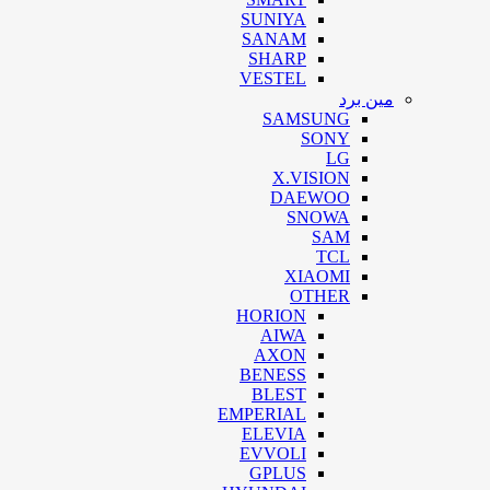
SUNIYA
SANAM
SHARP
VESTEL
مین برد
SAMSUNG
SONY
LG
X.VISION
DAEWOO
SNOWA
SAM
TCL
XIAOMI
OTHER
HORION
AIWA
AXON
BENESS
BLEST
EMPERIAL
ELEVIA
EVVOLI
GPLUS