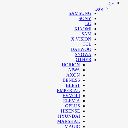
برد
پاور
SAMSUNG
SONY
LG
XIAOMI
SAM
X.VISION
TCL
DAEWOO
SNOWA
OTHER
HORION
AIWA
AXON
BENESS
BLEST
EMPERIAL
EVVOLI
ELEVIA
GPLUS
HISENSE
HYUNDAI
MARSHAL
MAGIC