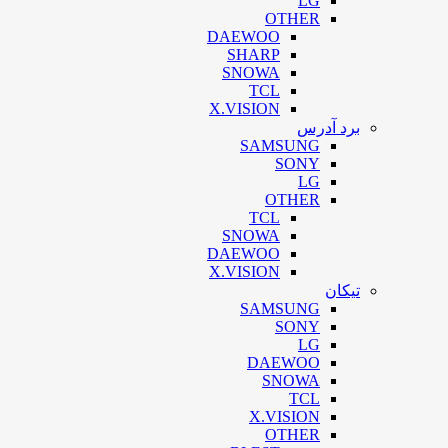
LG
OTHER
DAEWOO
SHARP
SNOWA
TCL
X.VISION
برد آدرس
SAMSUNG
SONY
LG
OTHER
TCL
SNOWA
DAEWOO
X.VISION
تیکان
SAMSUNG
SONY
LG
DAEWOO
SNOWA
TCL
X.VISION
OTHER