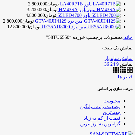
پاور LA40R71B
تومان
2.800.000
مین پاور HM43SA
تومان
3.200.000
پاور 55LED4700
تومان
4.800.000
مین برد GTV-40JH412S
تومان
2.800.000
مین برد UE55AU8000
تومان
12.800.000
خانه
محصولات برچسب خورده “58TU6550”
نمایش یک نتیجه
نمایش سایدبار
نمایش
9
24
36
فیلتر ها
مرتب سازی بر اساس
محبوبیت
وضعیت رتبه میانگین
جدیدترین
قیمت از کم به زیاد
گرانترین به ارزانترین