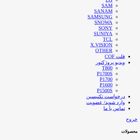
SAM
SANAM
SAMSUNG
SNOWA
SONY
SUNIYA
TCL
X.VISION
OTHER
فلت COF
ویدیو پروژکتور
T800
P1700S
P1700
P1600
P1500S
درخواست تکنیسین
وارد شوید/ عضویت
تماس با ما
خروج
محصولات