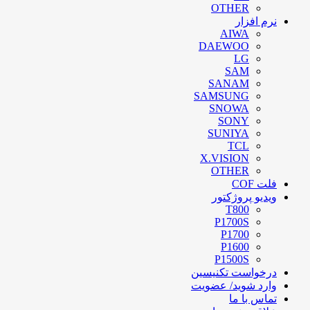
OTHER
نرم افزار
AIWA
DAEWOO
LG
SAM
SANAM
SAMSUNG
SNOWA
SONY
SUNIYA
TCL
X.VISION
OTHER
فلت COF
ویدیو پروژکتور
T800
P1700S
P1700
P1600
P1500S
درخواست تکنیسین
وارد شوید/ عضویت
تماس با ما