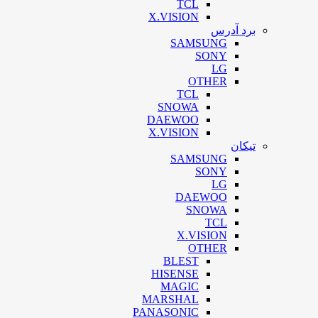
TCL
X.VISION
برد آدرس
SAMSUNG
SONY
LG
OTHER
TCL
SNOWA
DAEWOO
X.VISION
تیکان
SAMSUNG
SONY
LG
DAEWOO
SNOWA
TCL
X.VISION
OTHER
BLEST
HISENSE
MAGIC
MARSHAL
PANASONIC