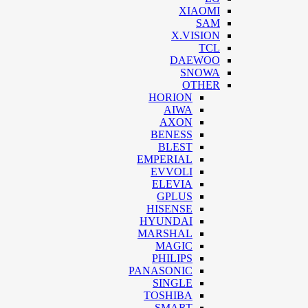
XIAOMI
SAM
X.VISION
TCL
DAEWOO
SNOWA
OTHER
HORION
AIWA
AXON
BENESS
BLEST
EMPERIAL
EVVOLI
ELEVIA
GPLUS
HISENSE
HYUNDAI
MARSHAL
MAGIC
PHILIPS
PANASONIC
SINGLE
TOSHIBA
SMART