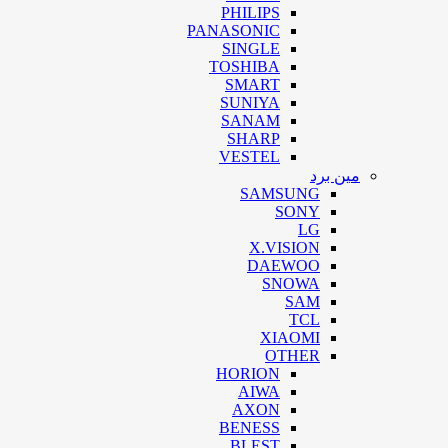
PHILIPS
PANASONIC
SINGLE
TOSHIBA
SMART
SUNIYA
SANAM
SHARP
VESTEL
مین برد
SAMSUNG
SONY
LG
X.VISION
DAEWOO
SNOWA
SAM
TCL
XIAOMI
OTHER
HORION
AIWA
AXON
BENESS
BLEST