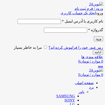
ورود / فرم ثبت نام
ورود
ایجاد یک حساب کاربری
نام کاربری یا آدرس ایمیل
*
گذرواژه
*
ورود
رمز عبور خود را فراموش کرده اید؟
مرا به خاطر بسپار
ادامه
علاقه مندی ها
0
موارد
/
تومان
0
منو
0
موارد
/
تومان
0
صفحه اصلی
برد
پاور
SAMSUNG
SONY
LG