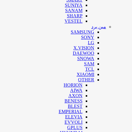
SUNIYA
SANAM
SHARP
VESTEL
مین برد
SAMSUNG
SONY
LG
X.VISION
DAEWOO
SNOWA
SAM
TCL
XIAOMI
OTHER
HORION
AIWA
AXON
BENESS
BLEST
EMPERIAL
ELEVIA
EVVOLI
GPLUS