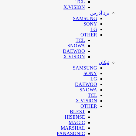
TCL
X.VISION
برد آدرس
SAMSUNG
SONY
LG
OTHER
TCL
SNOWA
DAEWOO
X.VISION
تیکان
SAMSUNG
SONY
LG
DAEWOO
SNOWA
TCL
X.VISION
OTHER
BLEST
HISENSE
MAGIC
MARSHAL
PANASONIC