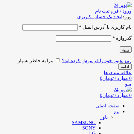
ورود / فرم ثبت نام
ورود
ایجاد یک حساب کاربری
نام کاربری یا آدرس ایمیل
*
گذرواژه
*
ورود
رمز عبور خود را فراموش کرده اید؟
مرا به خاطر بسپار
ادامه
علاقه مندی ها
0
موارد
/
تومان
0
منو
0
موارد
/
تومان
0
صفحه اصلی
برد
پاور
SAMSUNG
SONY
LG