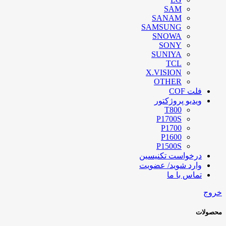
SAM
SANAM
SAMSUNG
SNOWA
SONY
SUNIYA
TCL
X.VISION
OTHER
فلت COF
ویدیو پروژکتور
T800
P1700S
P1700
P1600
P1500S
درخواست تکنیسین
وارد شوید/ عضویت
تماس با ما
خروج
محصولات