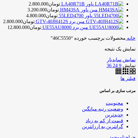
پاور LA40R71B
تومان
2.800.000
مین پاور HM43SA
تومان
3.200.000
پاور 55LED4700
تومان
4.800.000
مین برد GTV-40JH412S
تومان
2.800.000
مین برد UE55AU8000
تومان
12.800.000
خانه
محصولات برچسب خورده “46C5550”
نمایش یک نتیجه
نمایش سایدبار
نمایش
9
24
36
فیلتر ها
مرتب سازی بر اساس
محبوبیت
وضعیت رتبه میانگین
جدیدترین
قیمت از کم به زیاد
گرانترین به ارزانترین
حراج
ناموجود