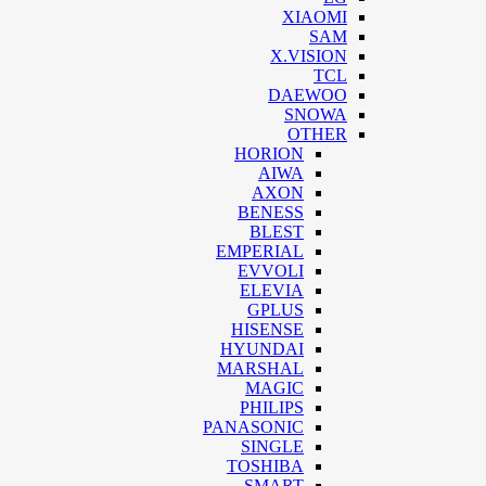
XIAOMI
SAM
X.VISION
TCL
DAEWOO
SNOWA
OTHER
HORION
AIWA
AXON
BENESS
BLEST
EMPERIAL
EVVOLI
ELEVIA
GPLUS
HISENSE
HYUNDAI
MARSHAL
MAGIC
PHILIPS
PANASONIC
SINGLE
TOSHIBA
SMART