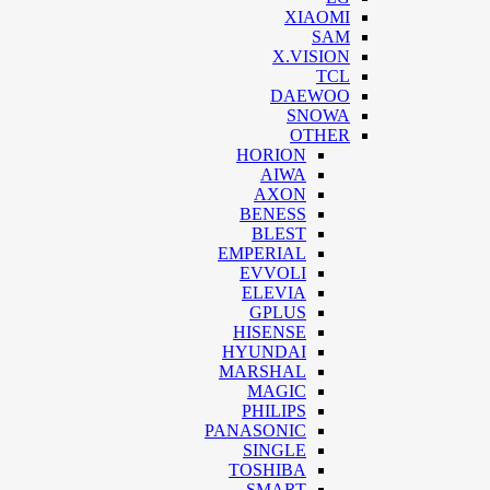
XIAOMI
SAM
X.VISION
TCL
DAEWOO
SNOWA
OTHER
HORION
AIWA
AXON
BENESS
BLEST
EMPERIAL
EVVOLI
ELEVIA
GPLUS
HISENSE
HYUNDAI
MARSHAL
MAGIC
PHILIPS
PANASONIC
SINGLE
TOSHIBA
SMART