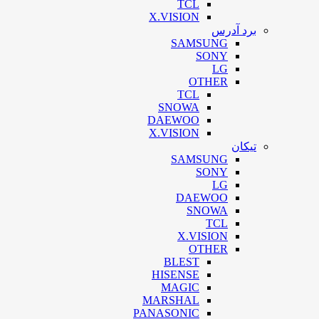
TCL
X.VISION
برد آدرس
SAMSUNG
SONY
LG
OTHER
TCL
SNOWA
DAEWOO
X.VISION
تیکان
SAMSUNG
SONY
LG
DAEWOO
SNOWA
TCL
X.VISION
OTHER
BLEST
HISENSE
MAGIC
MARSHAL
PANASONIC