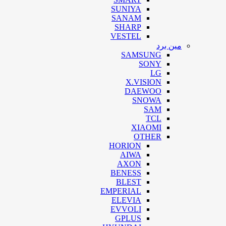
SUNIYA
SANAM
SHARP
VESTEL
مین برد
SAMSUNG
SONY
LG
X.VISION
DAEWOO
SNOWA
SAM
TCL
XIAOMI
OTHER
HORION
AIWA
AXON
BENESS
BLEST
EMPERIAL
ELEVIA
EVVOLI
GPLUS