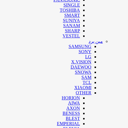
SINGLE
TOSHIBA
SMART
SUNIYA
SANAM
SHARP
VESTEL
مین برد
SAMSUNG
SONY
LG
X.VISION
DAEWOO
SNOWA
SAM
TCL
XIAOMI
OTHER
HORION
AIWA
AXON
BENESS
BLEST
EMPERIAL