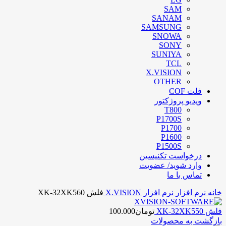
SAM
SANAM
SAMSUNG
SNOWA
SONY
SUNIYA
TCL
X.VISION
OTHER
فلت COF
ویدیو پروژکتور
T800
P1700S
P1700
P1600
P1500S
درخواست تکنیسین
وارد شوید/ عضویت
تماس با ما
خانه
نرم افزار
نرم افزار X.VISION
فلش XK-32XK560
فلش XK-32XK550
تومان
100.000
بازگشت به محصولات