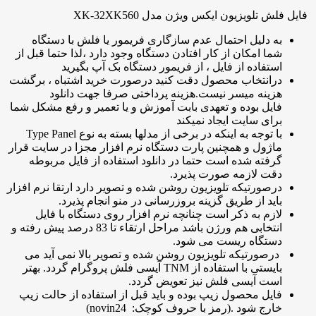
فایل فلش تلویزیون ایکس ویژن مدل XK-32XK560
به دلیل احتمال عدم سازگاری فریمور یا فلش با دستگاه
شما امکان از کار افتادن دستگاه وجود دارد ،لذا حتما قبل از
استفاده از فایل ، از فریمور دستگاه بک آپ بگیرید
درانتخاب محصول دقت کنید درصورت خرید اشتباه ، برگشت
هزینه میسر نیست.هزینه پرداختی صرفا جهت دانلود
فایل بوده و تعهدی بابت آموزش و یا تعمیر و رفع مشکل شما
برای سایت ایجاد نمیکند
با توجه به اینکه در برخی از مدلها بسته به نوع Type Panel
ماژول و همچنین پارت دستگاه نرم افزار مجزا در سایت قرار
گرفته شده است حتما در دانلود استفاده از فایل مربوطه
دقت لازمه صورت پذیرد.
درصورتیکه تلویزیون روشن شده و تصویر دارد ارتقا نرم افزار
باید از طریق گزینه بروزرسانی در منو انجام پذیرد.
لازم به ذکر است چنانچه نرم افزار روی دستگاه با فایل
انتخابی هم ورژن باشد مراحل ارتقاء تا 83 درصد پیش رفته و
دستگاه ریست می شود.
درصورتیکه تلویزیون روشن شده و تصویر بالا نمی آید می
بایستی با استفاده از TNM آیسی فلش پروگرام گردد. بهتر
است آیسی فلش نیز تعویض گردد.
فایل محصول زیپ بوده و باید قبل از استفاده از حالت زیپ
خارج شود .(رمز با حروف کوچک: novin24)