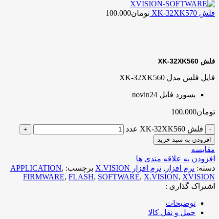
فلش XK-32XK570
تومان
100.000
برای بزرگنمایی کلیک کنید
فلش XK-32XK560
فایل فلش مدل XK-32XK560
پسورد فایل novin24
تومان
100.000
فلش XK-32XK560 عدد
افزودن به سبد خرید
مقایسه
افزودن به علاقه مندی ها
دسته:
نرم افزار
,
نرم افزار X.VISION
برچسب:
,
APPLICATION
FIRMWARE
,
FLASH
,
SOFTWARE
,
X.VISION
,
XVISION
اشتراک گذاری :
توضیحات
حمل و نقل کالا