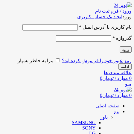
ورود / فرم ثبت نام
ورود
ایجاد یک حساب کاربری
نام کاربری یا آدرس ایمیل
*
گذرواژه
*
ورود
رمز عبور خود را فراموش کرده اید؟
مرا به خاطر بسپار
ادامه
علاقه مندی ها
0
موارد
/
تومان
0
منو
0
موارد
/
تومان
0
صفحه اصلی
برد
پاور
SAMSUNG
SONY
LG