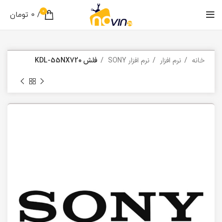
0
/
0
تومان
خانه
نرم افزار
نرم افزار SONY
فلش KDL-55NX720