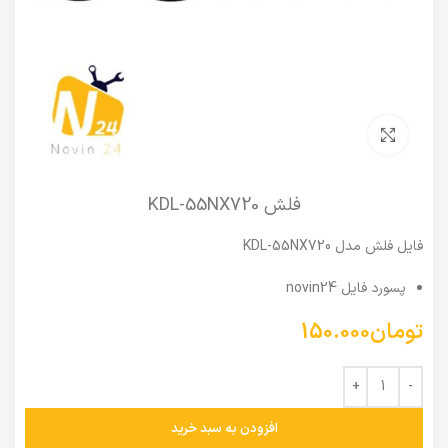
برای بزرگنمایی کلیک کنید
فلش KDL-55NX720
فایل فلش مدل KDL-55NX720
پسورد فایل novin24
تومان
150.000
افزودن به سبد خرید