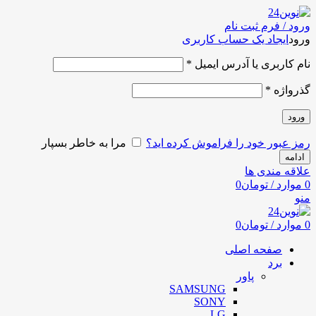
ورود / فرم ثبت نام
ورود
ایجاد یک حساب کاربری
نام کاربری یا آدرس ایمیل
*
گذرواژه
*
ورود
رمز عبور خود را فراموش کرده اید؟
مرا به خاطر بسپار
ادامه
علاقه مندی ها
0
موارد
/
تومان
0
منو
0
موارد
/
تومان
0
صفحه اصلی
برد
پاور
SAMSUNG
SONY
LG