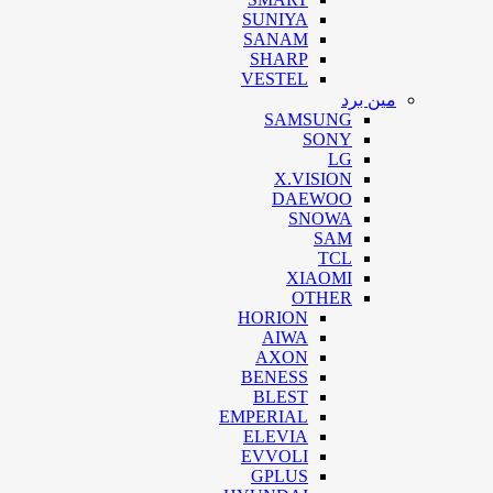
SUNIYA
SANAM
SHARP
VESTEL
مین برد
SAMSUNG
SONY
LG
X.VISION
DAEWOO
SNOWA
SAM
TCL
XIAOMI
OTHER
HORION
AIWA
AXON
BENESS
BLEST
EMPERIAL
ELEVIA
EVVOLI
GPLUS