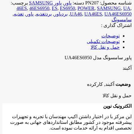
شناسه محصول:
PN207
دسته:
پاور
,
پاور SAMSUNG
برچسب:
46ES
,
46ES6950
,
ES
,
ES6950
,
POWER
,
SAMSUNG
,
UA
,
UA46ES6950
,
UA46ES
,
UA46
,
بردپاور
,
بردتغذیه
,
پاور
,
تغذیه
,
سامسونگ
اشتراک گذاری :
توضیحات
توضیحات تکمیلی
حمل و نقل کالا
پاور سامسونگ مدل UA46ES6950
آکبند
وضعیت
آکبند, کارکرده
حمل و نقل کالا
الکترونیک نوین
این مرکز با در اختیار داشتن اکیپ مهندسان با تجربه و تجهیزات
پیشرفته موجود در کشور مطابق استانداردهای جهانی به صورت
تخصصی اقدام به ارائه خدمات نموده است.