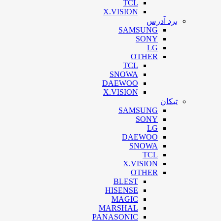
TCL
X.VISION
برد آدرس
SAMSUNG
SONY
LG
OTHER
TCL
SNOWA
DAEWOO
X.VISION
تیکان
SAMSUNG
SONY
LG
DAEWOO
SNOWA
TCL
X.VISION
OTHER
BLEST
HISENSE
MAGIC
MARSHAL
PANASONIC