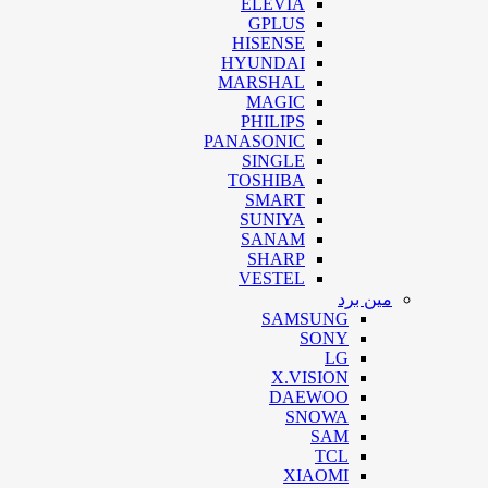
ELEVIA
GPLUS
HISENSE
HYUNDAI
MARSHAL
MAGIC
PHILIPS
PANASONIC
SINGLE
TOSHIBA
SMART
SUNIYA
SANAM
SHARP
VESTEL
مین برد
SAMSUNG
SONY
LG
X.VISION
DAEWOO
SNOWA
SAM
TCL
XIAOMI