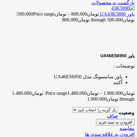
بازگشت به محصولات
پاور UA43K5890
تومان
800.000
–
تومان
500.000
Price range:
تومان500.000 through تومان800.000
ناموجود
برای بزرگنمایی کلیک کنید
پاور UA46ES6950
توضیحات :
پاور سامسونگ مدل UA46ES6950
آکبند
تومان
1.900.000
–
تومان
1.480.000
Price range: تومان1.480.000
through تومان1.900.000
وضعیت
صاف
افزودن به سبد خرید
مقایسه
افزودن به علاقه مندی ها