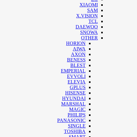
XIAOMI
SAM
X.VISION
TCL
DAEWOO
SNOWA
OTHER
HORION
AIWA
AXON
BENESS
BLEST
EMPERIAL
EVVOLI
ELEVIA
GPLUS
HISENSE
HYUNDAI
MARSHAL
MAGIC
PHILIPS
PANASONIC
SINGLE
TOSHIBA
SMART