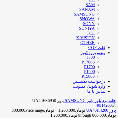
SAM
SANAM
SAMSUNG
SNOWA
SONY
SUNIYA
TCL
X.VISION
OTHER
فلت COF
ویدیو پروژکتور
T800
P1700S
P1700
P1600
P1500S
درخواست تکنیسین
وارد شوید/ عضویت
تماس با ما
خانه
برد
پاور
پاور SAMSUNG
پاور UA46ES6950
پاور UA40H4200
تومان
1.200.000
–
تومان
800.000
Price range:
تومان800.000 through تومان1.200.000