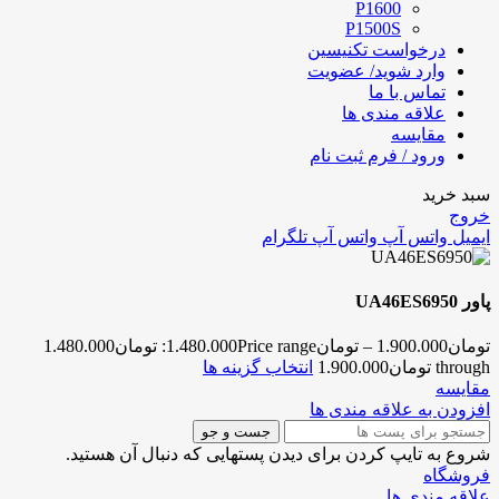
P1600
P1500S
درخواست تکنیسین
وارد شوید/ عضویت
تماس با ما
علاقه مندی ها
مقایسه
ورود / فرم ثبت نام
سبد خرید
خروج
ایمیل
واتس آپ
واتس آپ
تلگرام
پاور UA46ES6950
تومان
1.900.000
–
تومان
1.480.000
Price range: تومان1.480.000
through تومان1.900.000
انتخاب گزینه ها
مقایسه
افزودن به علاقه مندی ها
جست و جو
شروع به تایپ کردن برای دیدن پستهایی که دنبال آن هستید.
فروشگاه
علاقه مندی ها