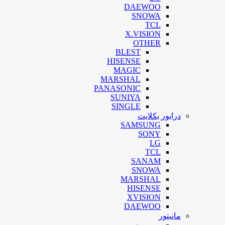
DAEWOO
SNOWA
TCL
X.VISION
OTHER
BLEST
HISENSE
MAGIC
MARSHAL
PANASONIC
SUNIYA
SINGLE
درایور بکلایت
SAMSUNG
SONY
LG
TCL
SANAM
SNOWA
MARSHAL
HISENSE
XVISION
DAEWOO
مانیتور