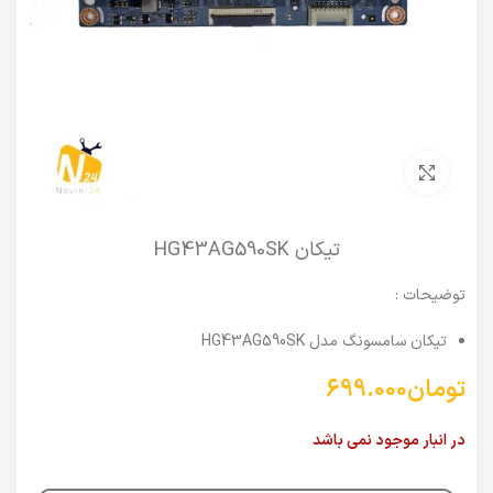
برای بزرگنمایی کلیک کنید
تیکان HG43AG590SK
توضیحات :
تیکان سامسونگ مدل HG43AG590SK
تومان
699.000
در انبار موجود نمی باشد