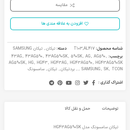
مقایسه
افزودن به علاقه مندی ها
شناسه محصول:
T103,AL417
دسته:
تیکان
,
تیکان SAMSUNG
برچسب:
,
AG590
,
AG
,
590SK
,
43AG590SK
,
43AG590
,
43AG
AG590SK
,
HG
,
HG43
,
HG43AG
,
HG43AG590
,
HG43AG590SK
TCON
,
SK
,
SAMSUNG
,
,
بردتیکان
,
تیکان
,
سامسونگ
اشتراک گذاری :
توضیحات
حمل و نقل کالا
تیکان سامسونگ مدل HG43AG590SK