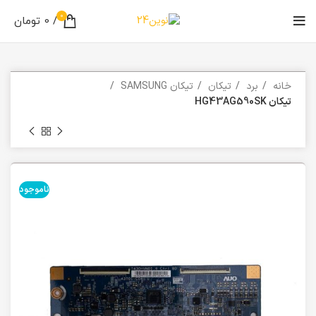
0
/
0
تومان
خانه
برد
تیکان
تیکان SAMSUNG
تیکان HG43AG590SK
ناموجود