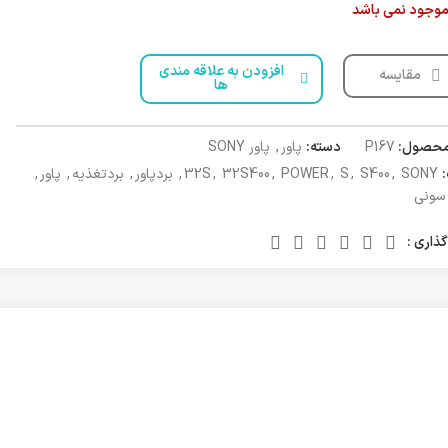
 موجود نمی باشد
افزودن به علاقه مندی
مقایسه
ها
محصول:
P167
دسته:
پاور
,
پاور SONY
SONY
,
S400
,
S
,
POWER
,
32S400
,
32S
,
بردپاور
,
بردتغذیه
,
پاور
,
سونی
ذاری :