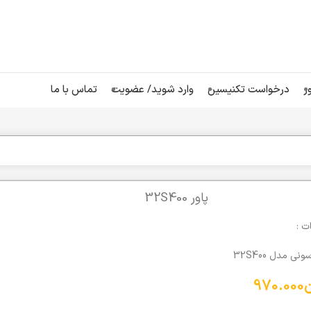
ر
درخواست تکنیسین
وارد شوید/ عضویت
تماس با ما
پاور 32S400
 :
ونی مدل 32S400
970.000