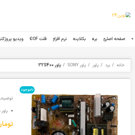
صفحه اصلی
برد
بکلایت
نرم افزار
فلت COF
ویدیو پروژکتو
خانه
برد
پاور
پاور SONY
پاور 32S400
ناموجود
توضیحات
پاور س
تومان